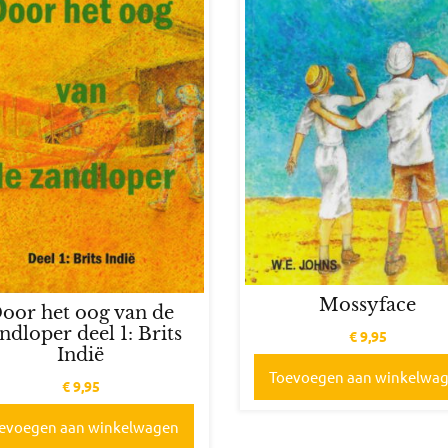
Mossyface
oor het oog van de
ndloper deel 1: Brits
€
9,95
Indië
Toevoegen aan winkelwa
€
9,95
evoegen aan winkelwagen