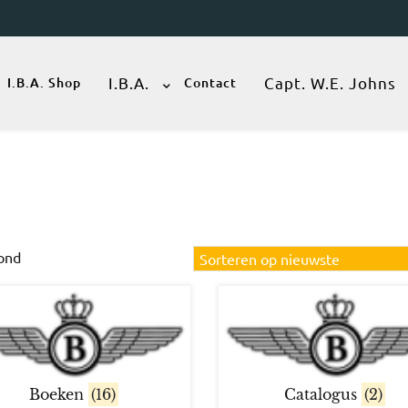
I.B.A.
Capt. W.E. Johns
I.B.A. Shop
Contact
Gesorteerd
oond
op
nieuwste
Boeken
(16)
Catalogus
(2)