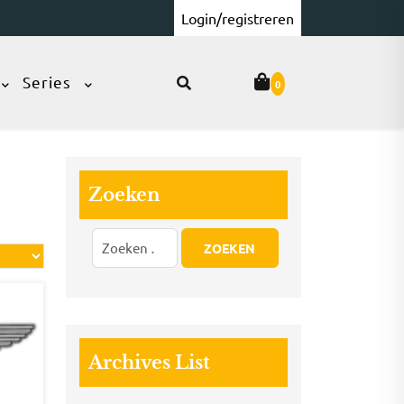
Login/registreren
Series
0
Zoeken
Archives List