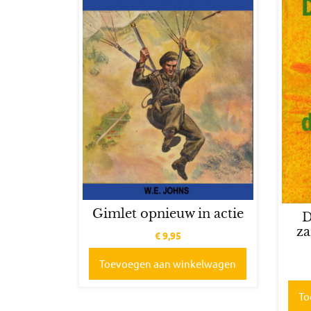
Gimlet opnieuw in actie
D
za
€
9,95
Toevoegen aan winkelwagen
To