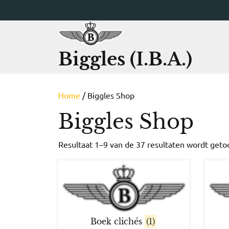
Ga
naar
de
inhoud
Biggles (I.B.A.)
Home
/ Biggles Shop
Biggles Shop
Resultaat 1–9 van de 37 resultaten wordt get
Boek clichés
(1)