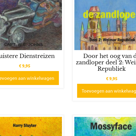
Door het oog van 
uistere Dienstreizen
zandloper deel 2: We
€
9,95
Republiek
evoegen aan winkelwagen
€
9,95
Toevoegen aan winkelwa