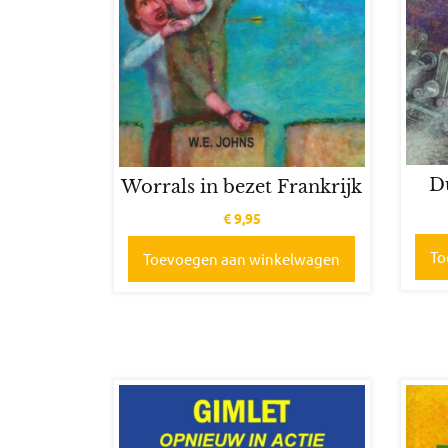
D
Worrals in bezet Frankrijk
€
9,95
To
Toevoegen aan winkelwagen