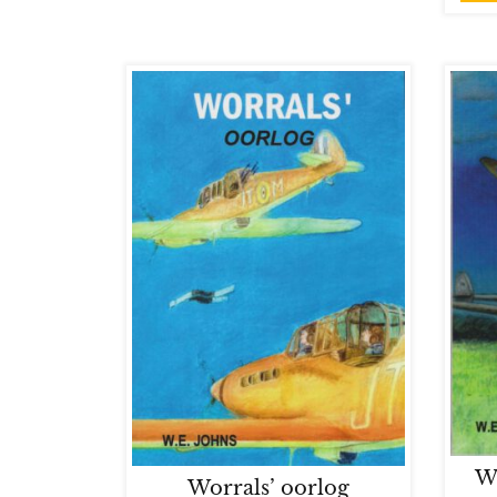
W
Worrals’ oorlog