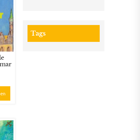
Tags
de
imar
gen