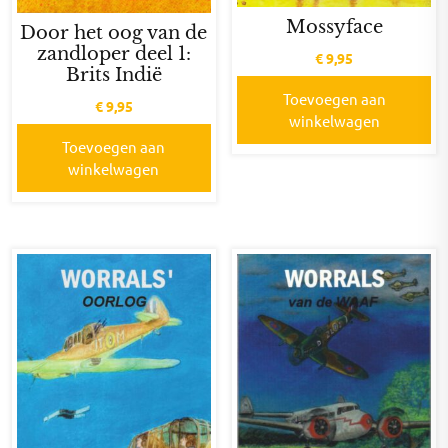
Mossyface
Door het oog van de
zandloper deel 1:
€
9,95
Brits Indië
Toevoegen aan
€
9,95
winkelwagen
Toevoegen aan
winkelwagen