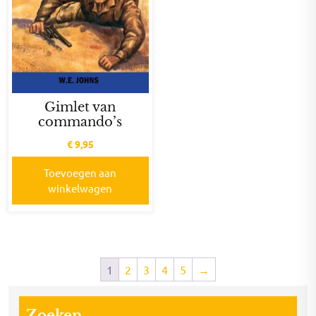
Gimlet van
commando’s
€
9,95
Toevoegen aan
winkelwagen
1
2
3
4
5
→
Zoeken