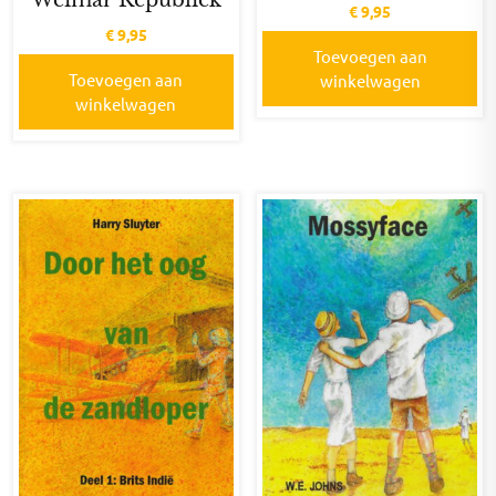
Weimar Republiek
€
9,95
€
9,95
Toevoegen aan
Toevoegen aan
winkelwagen
winkelwagen