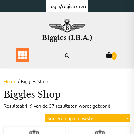
Ga
Login/registreren
naar
de
inhoud
Biggles (I.B.A.)
0
Home
/ Biggles Shop
Biggles Shop
Gesorteer
Resultaat 1–9 van de 37 resultaten wordt getoond
op
nieuwste