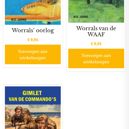
Worrals van de
Worrals’ oorlog
WAAF
€
9,95
€
9,95
Toevoegen aan
Toevoegen aan
winkelwagen
winkelwagen