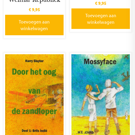
Weimar Republiek
€
9,95
€
9,95
Toevoegen aan
Toevoegen aan
winkelwagen
winkelwagen