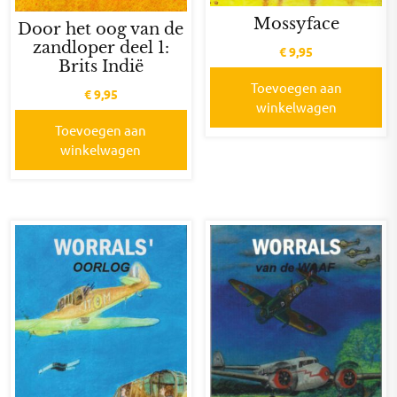
Mossyface
Door het oog van de
zandloper deel 1:
€
9,95
Brits Indië
Toevoegen aan
€
9,95
winkelwagen
Toevoegen aan
winkelwagen