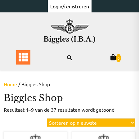
Ga
Login/registreren
naar
de
inhoud
Biggles (I.B.A.)
0
Home
/ Biggles Shop
Biggles Shop
Gesorteer
Resultaat 1–9 van de 37 resultaten wordt getoond
op
nieuwste