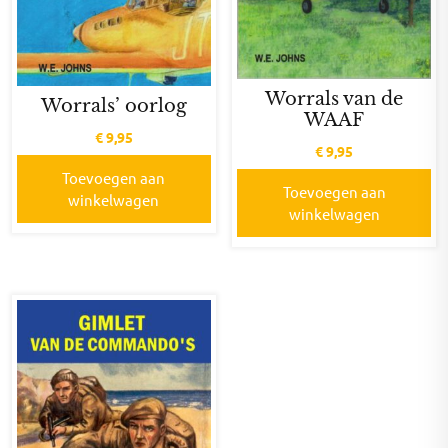
Worrals van de
Worrals’ oorlog
WAAF
€
9,95
€
9,95
Toevoegen aan
Toevoegen aan
winkelwagen
winkelwagen