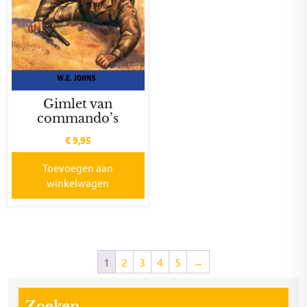
Gimlet van
commando’s
€
9,95
Toevoegen aan
winkelwagen
1
2
3
4
5
→
Zoeken