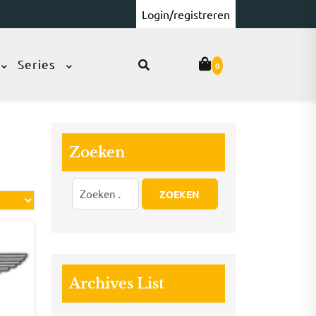
Login/registreren
Series
0
Zoeken
Archives List