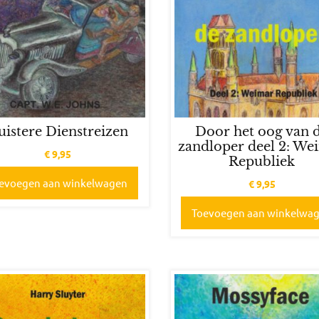
Door het oog van 
uistere Dienstreizen
zandloper deel 2: We
€
9,95
Republiek
evoegen aan winkelwagen
€
9,95
Toevoegen aan winkelwa