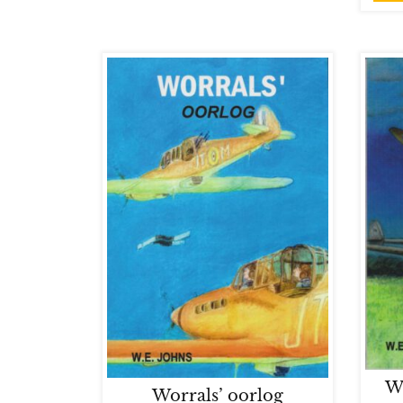
W
Worrals’ oorlog