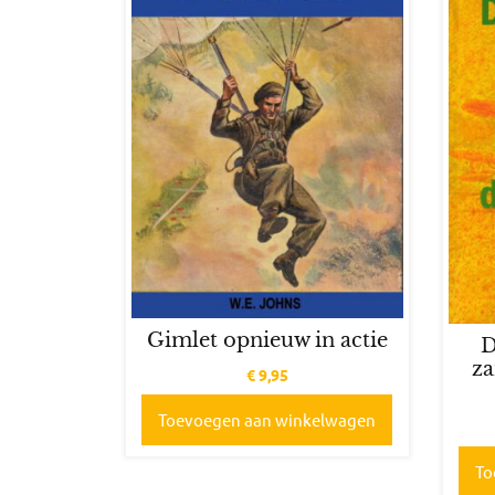
Gimlet opnieuw in actie
D
za
€
9,95
Toevoegen aan winkelwagen
To