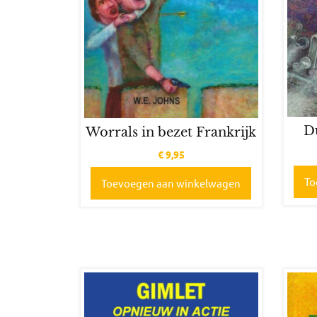
D
Worrals in bezet Frankrijk
€
9,95
To
Toevoegen aan winkelwagen