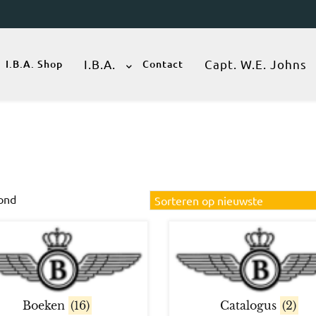
I.B.A.
Capt. W.E. Johns
I.B.A. Shop
Contact
Gesorteerd
oond
op
nieuwste
Boeken
(16)
Catalogus
(2)