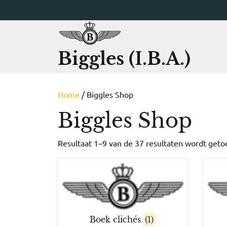
Ga
naar
de
inhoud
Biggles (I.B.A.)
Home
/ Biggles Shop
Biggles Shop
Resultaat 1–9 van de 37 resultaten wordt get
Boek clichés
(1)