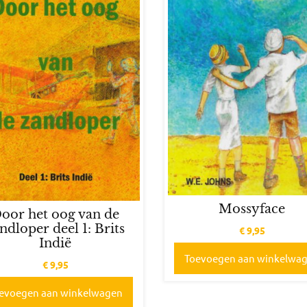
Mossyface
oor het oog van de
ndloper deel 1: Brits
€
9,95
Indië
Toevoegen aan winkelwa
€
9,95
evoegen aan winkelwagen