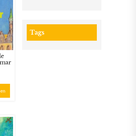
Tags
de
imar
gen