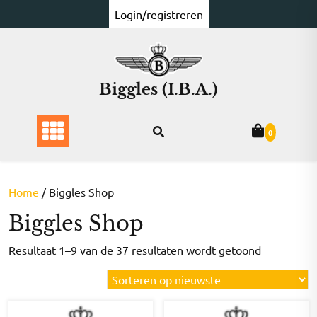
Ga
Login/registreren
naar
de
inhoud
Biggles (I.B.A.)
0
Home
/ Biggles Shop
Biggles Shop
Gesorteer
Resultaat 1–9 van de 37 resultaten wordt getoond
op
nieuwste