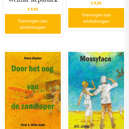
Weimar Republiek
€
9,95
€
9,95
Toevoegen aan
Toevoegen aan
winkelwagen
winkelwagen