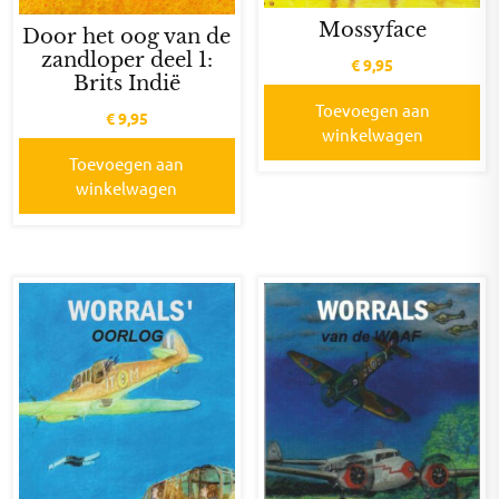
Mossyface
Door het oog van de
zandloper deel 1:
€
9,95
Brits Indië
Toevoegen aan
€
9,95
winkelwagen
Toevoegen aan
winkelwagen