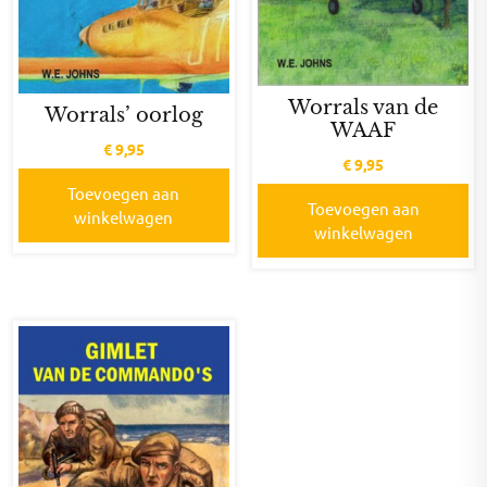
Worrals van de
Worrals’ oorlog
WAAF
€
9,95
€
9,95
Toevoegen aan
Toevoegen aan
winkelwagen
winkelwagen