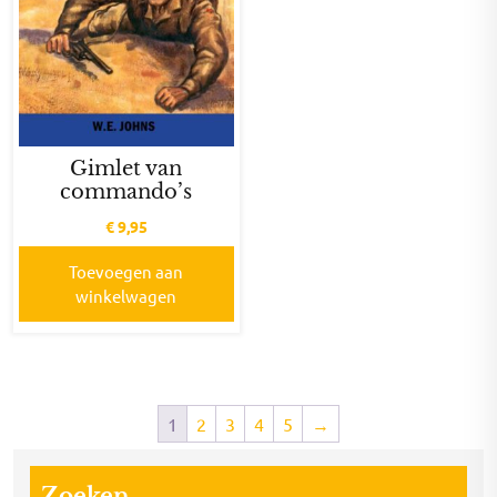
Gimlet van
commando’s
€
9,95
Toevoegen aan
winkelwagen
1
2
3
4
5
→
Zoeken