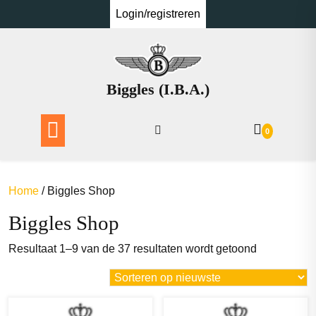
Ga
Login/registreren
naar
de
inhoud
Biggles (I.B.A.)
0
Home
/ Biggles Shop
Biggles Shop
Gesorteerd
Resultaat 1–9 van de 37 resultaten wordt getoond
op
nieuwste