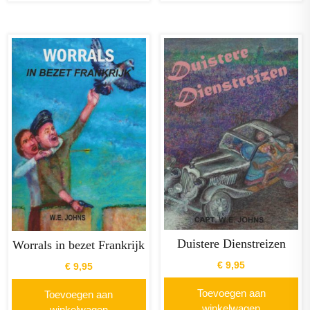
Duistere Dienstreizen
Worrals in bezet Frankrijk
€
9,95
€
9,95
Toevoegen aan
Toevoegen aan
winkelwagen
winkelwagen