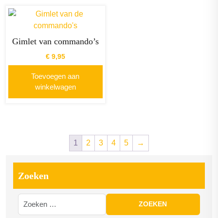
Gimlet van commando’s
€
9,95
Toevoegen aan
winkelwagen
1
2
3
4
5
→
Zoeken