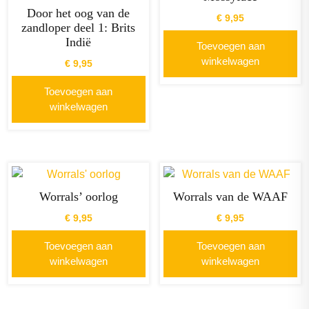
Door het oog van de
€
9,95
zandloper deel 1: Brits
Indië
Toevoegen aan
winkelwagen
€
9,95
Toevoegen aan
winkelwagen
Worrals’ oorlog
Worrals van de WAAF
€
9,95
€
9,95
Toevoegen aan
Toevoegen aan
winkelwagen
winkelwagen