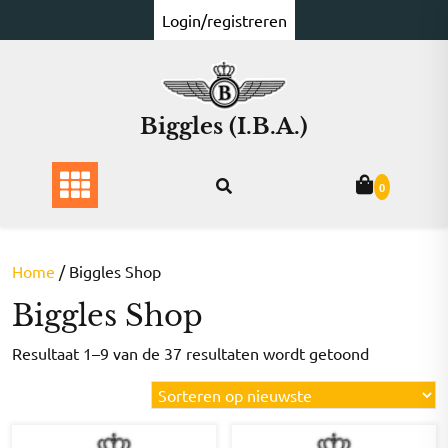
Ga
Login/registreren
naar
de
inhoud
Biggles (I.B.A.)
0
Home
/ Biggles Shop
Biggles Shop
Gesorteer
Resultaat 1–9 van de 37 resultaten wordt getoond
op
nieuwste