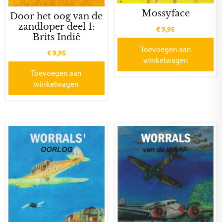
Mossyface
Door het oog van de
zandloper deel 1:
€
9,95
Brits Indië
Toevoegen aan
€
9,95
winkelwagen
Toevoegen aan
winkelwagen