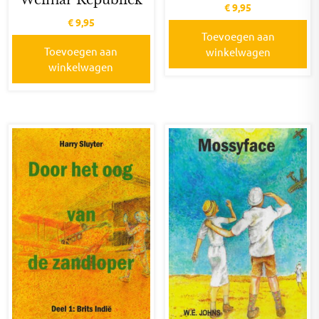
Weimar Republiek
€
9,95
€
9,95
Toevoegen aan
Toevoegen aan
winkelwagen
winkelwagen