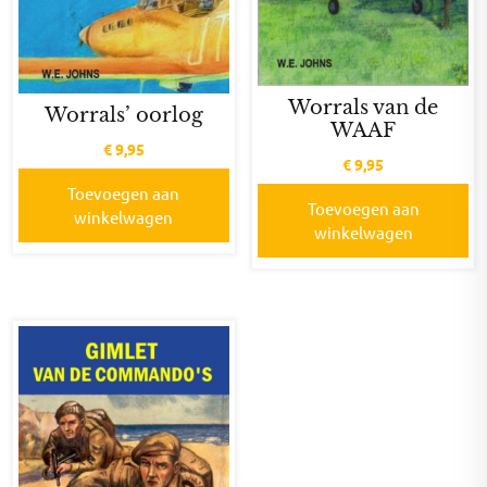
Worrals van de
Worrals’ oorlog
WAAF
€
9,95
€
9,95
Toevoegen aan
Toevoegen aan
winkelwagen
winkelwagen