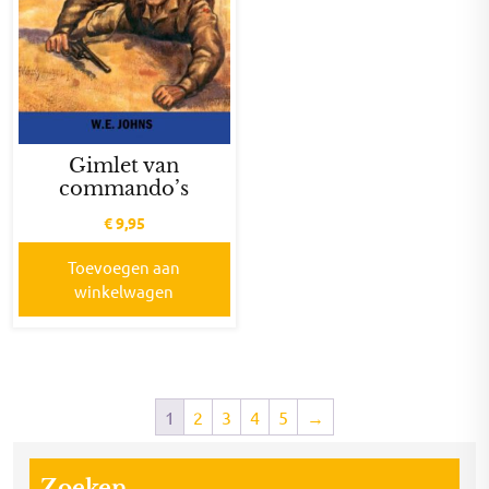
Gimlet van
commando’s
€
9,95
Toevoegen aan
winkelwagen
1
2
3
4
5
→
Zoeken