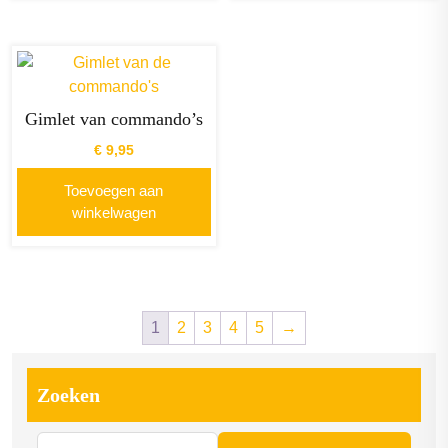
Gimlet van commando’s
€
9,95
Toevoegen aan
winkelwagen
1
2
3
4
5
→
Zoeken