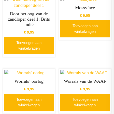
Mossyface
Door het oog van de
€
9,95
zandloper deel 1: Brits
Indië
Toevoegen aan
winkelwagen
€
9,95
Toevoegen aan
winkelwagen
Worrals’ oorlog
Worrals van de WAAF
€
9,95
€
9,95
Toevoegen aan
Toevoegen aan
winkelwagen
winkelwagen