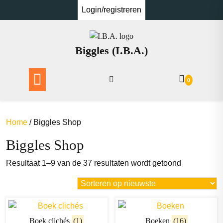
Ga
Login/registreren
naar
de
inhoud
Biggles (I.B.A.)
0
Home
/ Biggles Shop
Biggles Shop
Gesorteerd
Resultaat 1–9 van de 37 resultaten wordt getoond
op
nieuwste
Boek clichés
(1)
Boeken
(16)