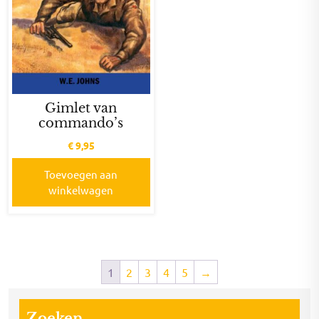
Gimlet van
commando’s
€
9,95
Toevoegen aan
winkelwagen
1
2
3
4
5
→
Zoeken