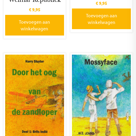
Weimar Republiek
€
9,95
€
9,95
Toevoegen aan
Toevoegen aan
winkelwagen
winkelwagen