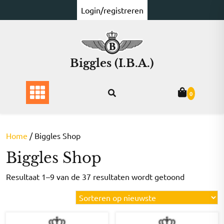
Ga
Login/registreren
naar
de
inhoud
Biggles (I.B.A.)
0
Home
/ Biggles Shop
Biggles Shop
Gesorteer
Resultaat 1–9 van de 37 resultaten wordt getoond
op
nieuwste