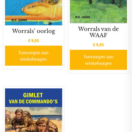
Worrals van de
Worrals’ oorlog
WAAF
€
9,95
€
9,95
Toevoegen aan
Toevoegen aan
winkelwagen
winkelwagen