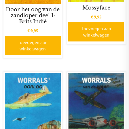
Mossyface
Door het oog van de
zandloper deel 1:
€
9,95
Brits Indië
Toevoegen aan
€
9,95
winkelwagen
Toevoegen aan
winkelwagen