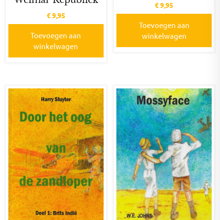
Weimar Republiek
€
9,95
€
9,95
Toevoegen aan
Toevoegen aan
winkelwagen
winkelwagen