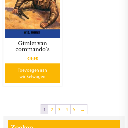
Gimlet van
commando’s
€
9,95
Toevoegen aan
winkelwagen
1
2
3
4
5
→
Zoeken