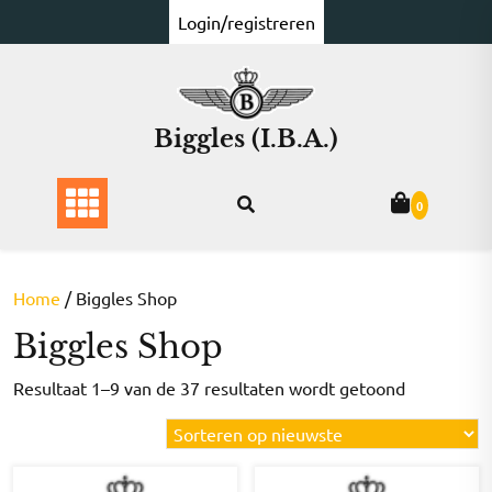
Ga
Login/registreren
naar
de
inhoud
Biggles (I.B.A.)
0
Home
/ Biggles Shop
Biggles Shop
Gesorteer
Resultaat 1–9 van de 37 resultaten wordt getoond
op
nieuwste