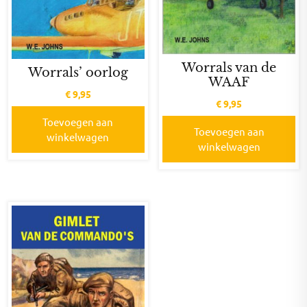
Worrals van de
Worrals’ oorlog
WAAF
€
9,95
€
9,95
Toevoegen aan
Toevoegen aan
winkelwagen
winkelwagen