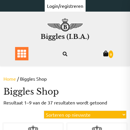
Ga
Login/registreren
naar
de
inhoud
Biggles (I.B.A.)
0
Home
/ Biggles Shop
Biggles Shop
Gesorteer
Resultaat 1–9 van de 37 resultaten wordt getoond
op
nieuwste