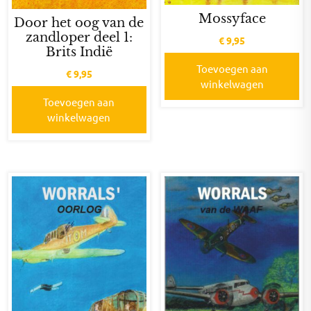
Mossyface
Door het oog van de
zandloper deel 1:
€
9,95
Brits Indië
Toevoegen aan
€
9,95
winkelwagen
Toevoegen aan
winkelwagen