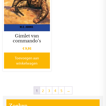
Gimlet van
commando’s
€
9,95
Toevoegen aan
winkelwagen
1
2
3
4
5
→
Zoeken