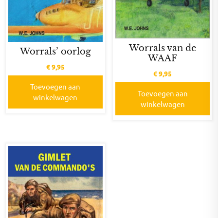
Worrals van de
Worrals’ oorlog
WAAF
€
9,95
€
9,95
Toevoegen aan
Toevoegen aan
winkelwagen
winkelwagen