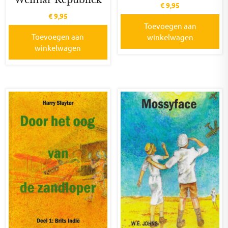
Weimar Republiek
€
9,95
€
9,95
Toevoegen aan
Toevoegen aan
winkelwagen
winkelwagen