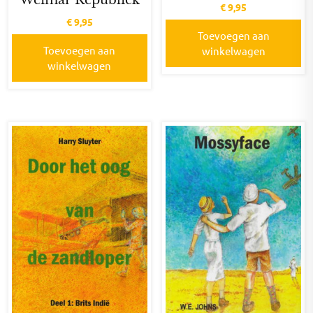
Weimar Republiek
€
9,95
€
9,95
Toevoegen aan
Toevoegen aan
winkelwagen
winkelwagen