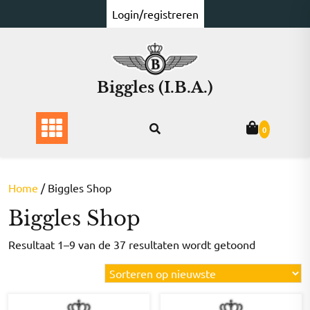
Ga
Login/registreren
naar
de
inhoud
Biggles (I.B.A.)
0
Home
/ Biggles Shop
Biggles Shop
Gesorteer
Resultaat 1–9 van de 37 resultaten wordt getoond
op
nieuwste