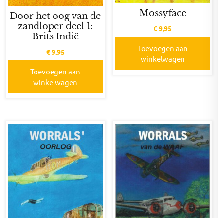
Mossyface
Door het oog van de
zandloper deel 1:
€
9,95
Brits Indië
Toevoegen aan
€
9,95
winkelwagen
Toevoegen aan
winkelwagen