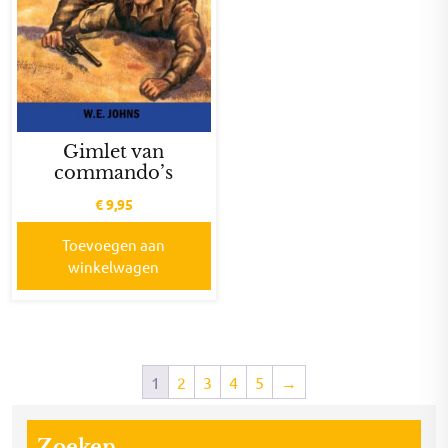
Gimlet van
commando’s
€
9,95
Toevoegen aan
winkelwagen
1
2
3
4
5
→
Zoeken