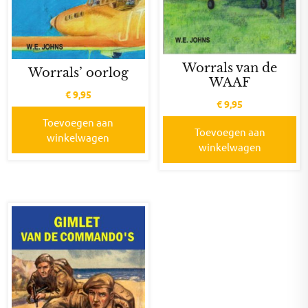
Worrals van de
Worrals’ oorlog
WAAF
€
9,95
€
9,95
Toevoegen aan
Toevoegen aan
winkelwagen
winkelwagen