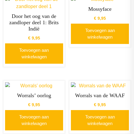
Mossyface
Door het oog van de
€
9,95
zandloper deel 1: Brits
Indië
Toevoegen aan
winkelwagen
€
9,95
Toevoegen aan
winkelwagen
Worrals’ oorlog
Worrals van de WAAF
€
9,95
€
9,95
Toevoegen aan
Toevoegen aan
winkelwagen
winkelwagen