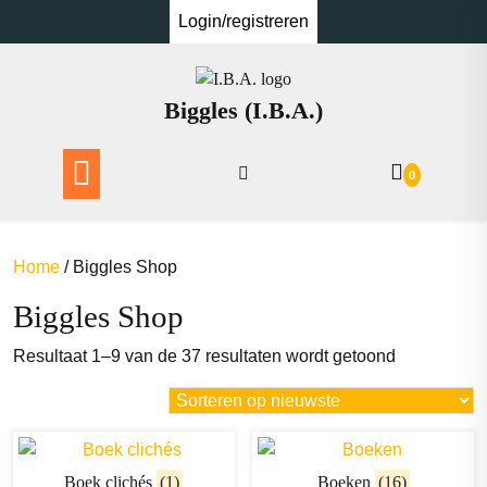
Ga
Login/registreren
naar
de
inhoud
Biggles (I.B.A.)
0
Home
/ Biggles Shop
Biggles Shop
Gesorteerd
Resultaat 1–9 van de 37 resultaten wordt getoond
op
nieuwste
Boek clichés
(1)
Boeken
(16)