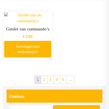
Gimlet van commando’s
€
9,95
Toevoegen aan
winkelwagen
1
2
3
4
5
→
Zoeken