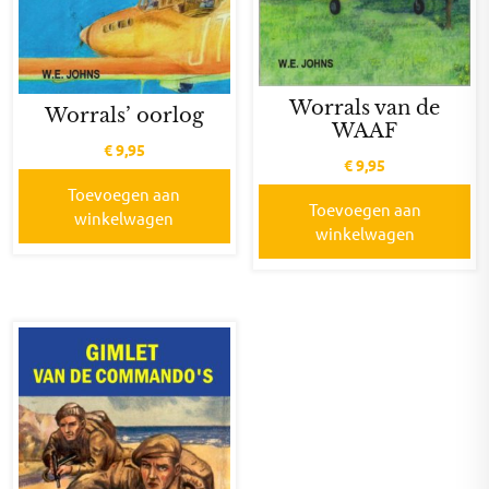
Worrals van de
Worrals’ oorlog
WAAF
€
9,95
€
9,95
Toevoegen aan
Toevoegen aan
winkelwagen
winkelwagen