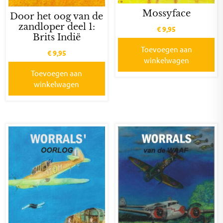
Mossyface
Door het oog van de
zandloper deel 1:
€
9,95
Brits Indië
Toevoegen aan
€
9,95
winkelwagen
Toevoegen aan
winkelwagen