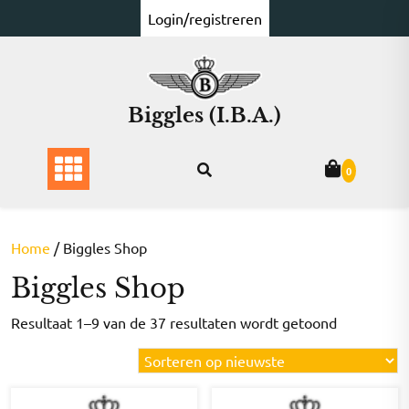
Ga
Login/registreren
naar
de
inhoud
Biggles (I.B.A.)
0
Home
/ Biggles Shop
Biggles Shop
Gesorteer
Resultaat 1–9 van de 37 resultaten wordt getoond
op
nieuwste