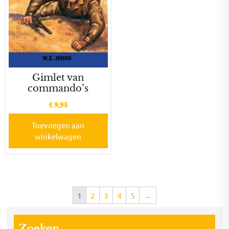
Gimlet van
commando’s
€
9,95
Toevoegen aan
winkelwagen
1
2
3
4
5
→
Zoeken