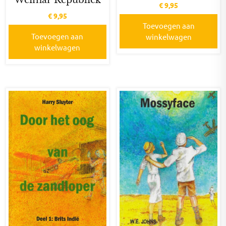
Weimar Republiek
€
9,95
€
9,95
Toevoegen aan
Toevoegen aan
winkelwagen
winkelwagen