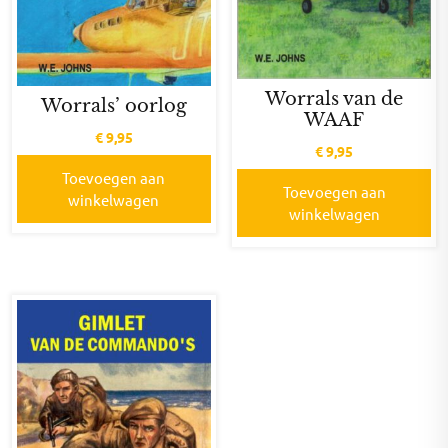
Worrals van de
Worrals’ oorlog
WAAF
€
9,95
€
9,95
Toevoegen aan
Toevoegen aan
winkelwagen
winkelwagen