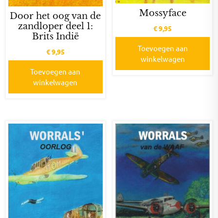
Mossyface
Door het oog van de
zandloper deel 1:
€
9,95
Brits Indië
Toevoegen aan
€
9,95
winkelwagen
Toevoegen aan
winkelwagen