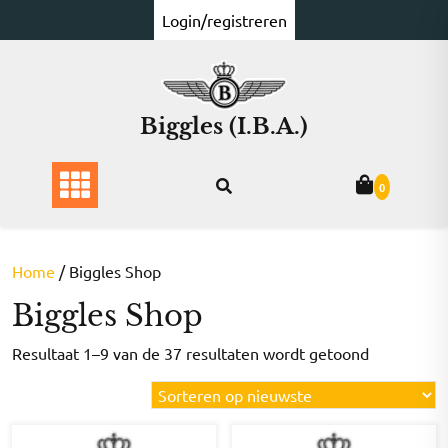
Ga
Login/registreren
naar
de
inhoud
Biggles (I.B.A.)
0
Home
/ Biggles Shop
Biggles Shop
Gesorteer
Resultaat 1–9 van de 37 resultaten wordt getoond
op
nieuwste