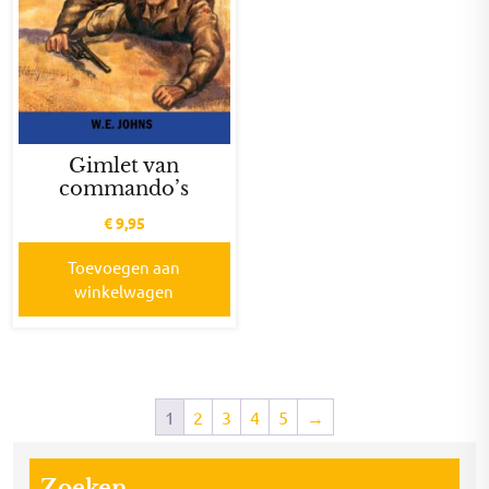
Gimlet van
commando’s
€
9,95
Toevoegen aan
winkelwagen
1
2
3
4
5
→
Zoeken