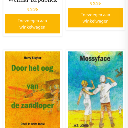
Weimar Republiek
€
9,95
€
9,95
Toevoegen aan
Toevoegen aan
winkelwagen
winkelwagen