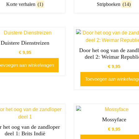
Korte verhalen
(1)
Stripboeken
(14)
Duistere Dienstreizen
Door het oog van de zand
€
9,95
deel 2: Weimar Republi
oevoegen aan winkelwagen
€
9,95
Toevoegen aan winkelwag
Mossyface
 het oog van de zandloper
€
9,95
deel 1: Brits Indië