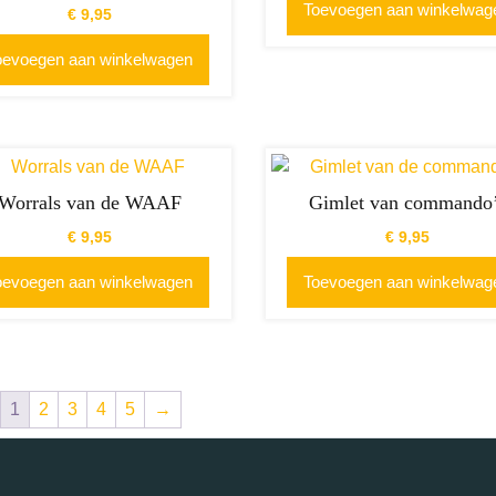
Toevoegen aan winkelwag
€
9,95
oevoegen aan winkelwagen
Worrals van de WAAF
Gimlet van commando
€
9,95
€
9,95
oevoegen aan winkelwagen
Toevoegen aan winkelwag
1
2
3
4
5
→