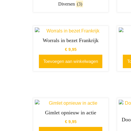
Diversen
(3)
Worrals in bezet Frankrijk
€
9,95
Toevoegen aan winkelwagen
T
Gimlet opnieuw in actie
Door
€
9,95