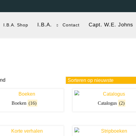
I.B.A.
Capt. W.E. Johns
I.B.A. Shop
Contact
Gesorteerd
ond
op
nieuwste
Boeken
(16)
Catalogus
(2)