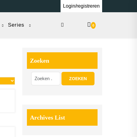
Login/registreren
Series
0
Zoeken
Archives List