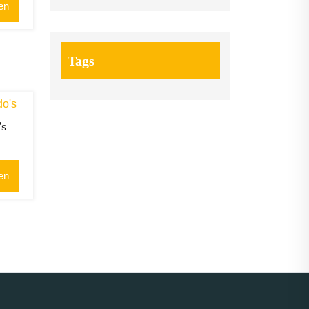
en
Tags
’s
en