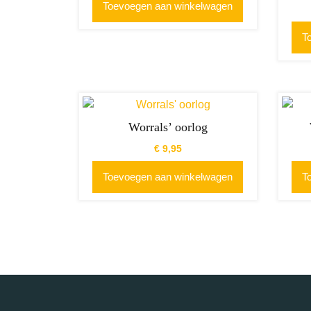
Toevoegen aan winkelwagen
T
Worrals’ oorlog
€
9,95
Toevoegen aan winkelwagen
T