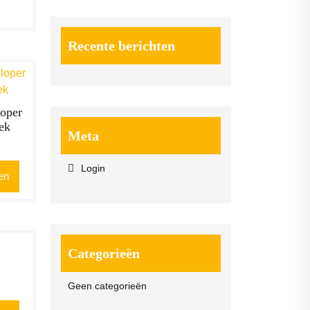
Recente berichten
loper
ek
Meta
Login
en
Categorieën
Geen categorieën