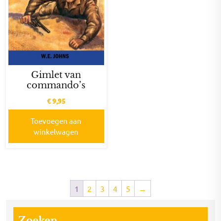
Gimlet van
commando’s
€
9,95
Toevoegen aan
winkelwagen
1
2
3
4
5
→
Zoeken