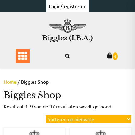
Ga
Login/registreren
naar
de
inhoud
Biggles (I.B.A.)
0
Home
/ Biggles Shop
Biggles Shop
Gesorteer
Resultaat 1–9 van de 37 resultaten wordt getoond
op
nieuwste