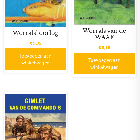
Worrals van de
Worrals’ oorlog
WAAF
€
9,95
€
9,95
Toevoegen aan
Toevoegen aan
winkelwagen
winkelwagen