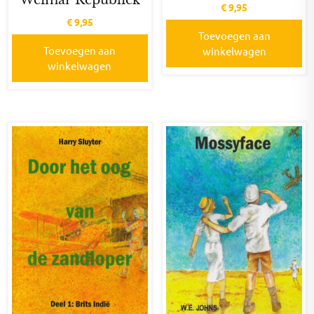
Weimar Republiek
€
9,95
€
9,95
Toevoegen aan
Toevoegen aan
winkelwagen
winkelwagen