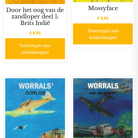
Mossyface
Door het oog van de
zandloper deel 1:
€
9,95
Brits Indië
Toevoegen aan
€
9,95
winkelwagen
Toevoegen aan
winkelwagen