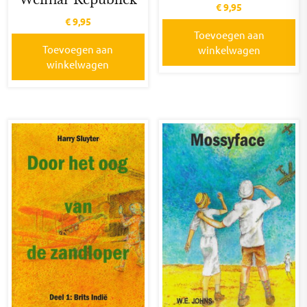
Weimar Republiek
€
9,95
€
9,95
Toevoegen aan
Toevoegen aan
winkelwagen
winkelwagen