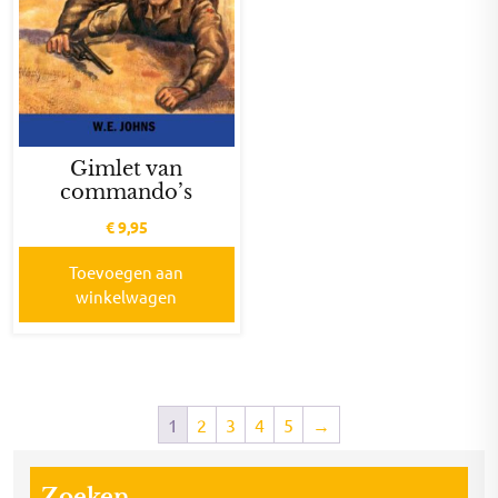
Gimlet van
commando’s
€
9,95
Toevoegen aan
winkelwagen
1
2
3
4
5
→
Zoeken