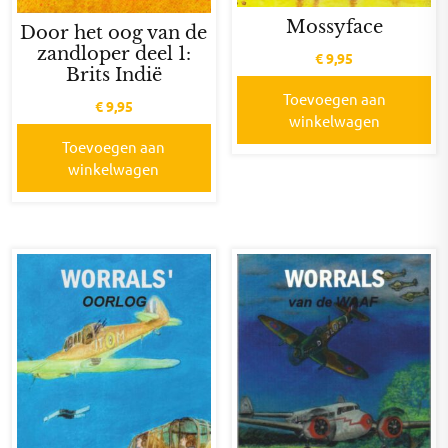
Mossyface
Door het oog van de
zandloper deel 1:
€
9,95
Brits Indië
Toevoegen aan
€
9,95
winkelwagen
Toevoegen aan
winkelwagen