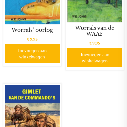
Worrals van de
Worrals’ oorlog
WAAF
€
9,95
€
9,95
Toevoegen aan
Toevoegen aan
winkelwagen
winkelwagen