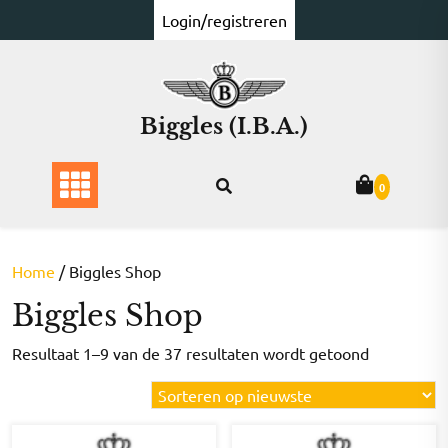
Ga
Login/registreren
naar
de
inhoud
Biggles (I.B.A.)
0
Home
/ Biggles Shop
Biggles Shop
Gesorteer
Resultaat 1–9 van de 37 resultaten wordt getoond
op
nieuwste