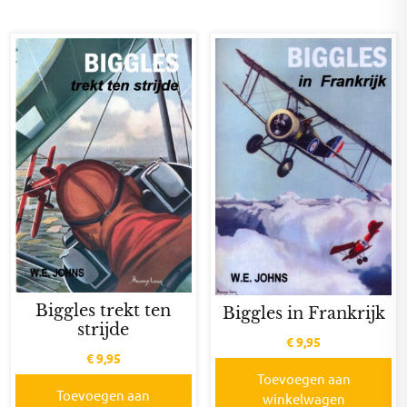
Biggles trekt ten
Biggles in Frankrijk
strijde
€
9,95
€
9,95
Toevoegen aan
Toevoegen aan
winkelwagen