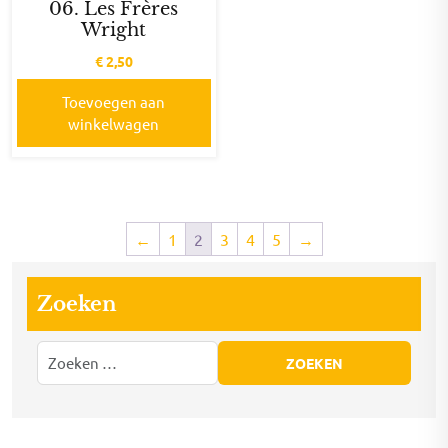
06. Les Frères
Wright
€
2,50
Toevoegen aan
winkelwagen
←
1
2
3
4
5
→
Zoeken