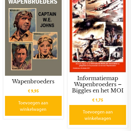
Informatiemap
Wapenbroeders
Wapenbroeders –
Biggles en het MOI
€
9,95
€
1,75
Toevoegen aan
winkelwagen
Toevoegen aan
winkelwagen