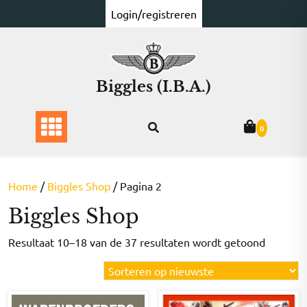
Ga
Login/registreren
naar
de
inhoud
Biggles (I.B.A.)
0
Home
/
Biggles Shop
/ Pagina 2
Biggles Shop
Gesorte
Resultaat 10–18 van de 37 resultaten wordt getoond
op
nieuwst