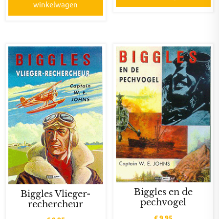
winkelwagen
Biggles en de
Biggles Vlieger-
pechvogel
rechercheur
€
9,95