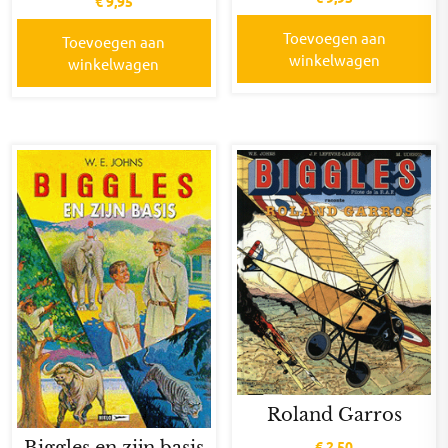
€
9,95
Toevoegen aan
Toevoegen aan
winkelwagen
winkelwagen
Roland Garros
Biggles en zijn basis
€
2,50