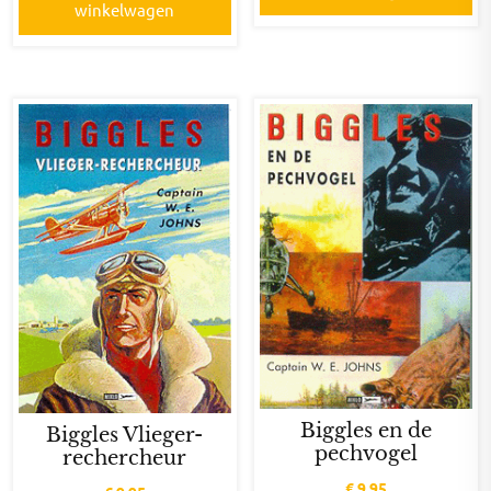
winkelwagen
Biggles en de
Biggles Vlieger-
pechvogel
rechercheur
€
9,95