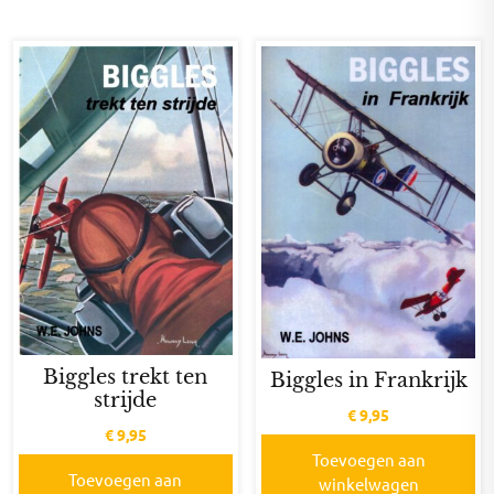
Biggles trekt ten
Biggles in Frankrijk
strijde
€
9,95
€
9,95
Toevoegen aan
Toevoegen aan
winkelwagen