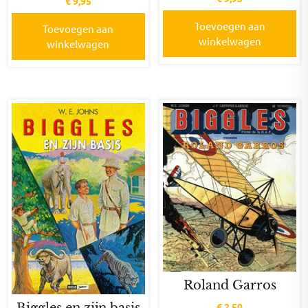
€
9,95
Toevoegen aan
Toevoegen aan
winkelwagen
winkelwagen
Roland Garros
Biggles en zijn basis
€
2,50