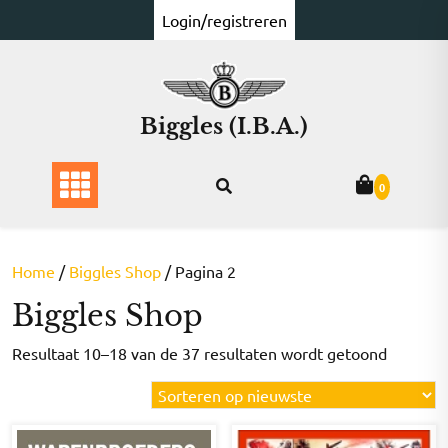
Ga
Login/registreren
naar
de
inhoud
Biggles (I.B.A.)
0
Home
/
Biggles Shop
/ Pagina 2
Biggles Shop
Gesorte
Resultaat 10–18 van de 37 resultaten wordt getoond
op
nieuwst