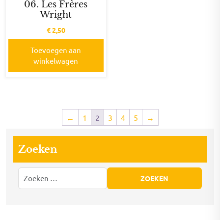
06. Les Frères
Wright
€
2,50
Toevoegen aan
winkelwagen
←
1
2
3
4
5
→
Zoeken