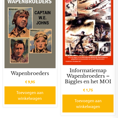
Informatiemap
Wapenbroeders
Wapenbroeders –
Biggles en het MOI
€
9,95
€
1,75
Toevoegen aan
winkelwagen
Toevoegen aan
winkelwagen