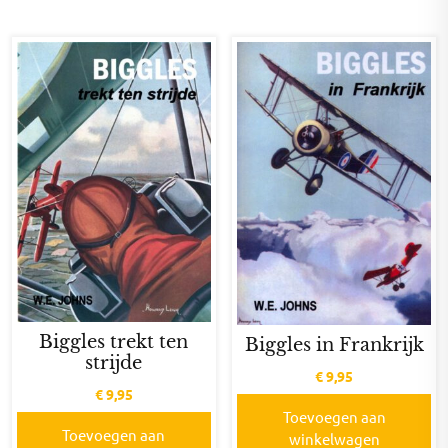
Biggles trekt ten
Biggles in Frankrijk
strijde
€
9,95
€
9,95
Toevoegen aan
Toevoegen aan
winkelwagen