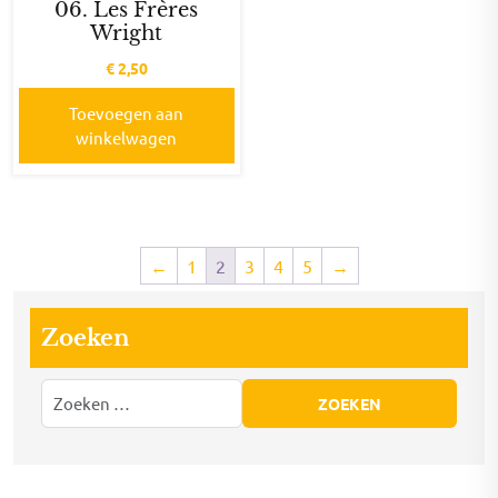
06. Les Frères
Wright
€
2,50
Toevoegen aan
winkelwagen
←
1
2
3
4
5
→
Zoeken