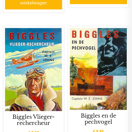
winkelwagen
Biggles en de
Biggles Vlieger-
pechvogel
rechercheur
€
9,95