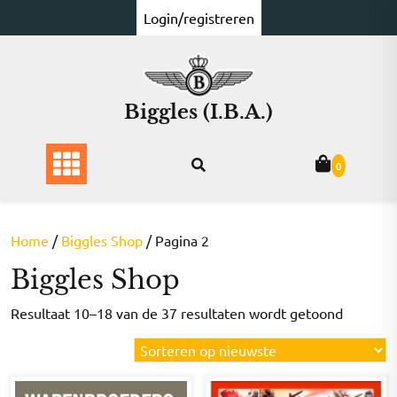
Ga
Login/registreren
naar
de
inhoud
Biggles (I.B.A.)
0
Home
/
Biggles Shop
/ Pagina 2
Biggles Shop
Gesorte
Resultaat 10–18 van de 37 resultaten wordt getoond
op
nieuwst