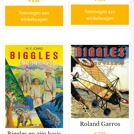
€
9,95
Toevoegen aan
Toevoegen aan
winkelwagen
winkelwagen
Roland Garros
Biggles en zijn basis
€
2,50