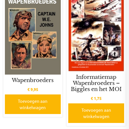
Informatiemap
Wapenbroeders
Wapenbroeders –
Biggles en het MOI
€
9,95
€
1,75
Toevoegen aan
winkelwagen
Toevoegen aan
winkelwagen