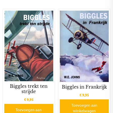
Biggles trekt ten
Biggles in Frankrijk
strijde
€
9,95
€
9,95
Toevoegen aan
Toevoegen aan
winkelwagen