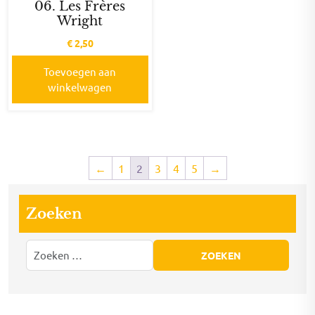
06. Les Frères
Wright
€
2,50
Toevoegen aan
winkelwagen
←
1
2
3
4
5
→
Zoeken