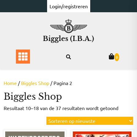
Ga
Login/registreren
naar
de
inhoud
Biggles (I.B.A.)
0
Home
/
Biggles Shop
/ Pagina 2
Biggles Shop
Gesorte
Resultaat 10–18 van de 37 resultaten wordt getoond
op
nieuwst