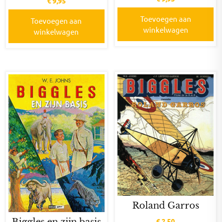
€
9,95
Toevoegen aan
Toevoegen aan
winkelwagen
winkelwagen
Roland Garros
Biggles en zijn basis
€
2,50