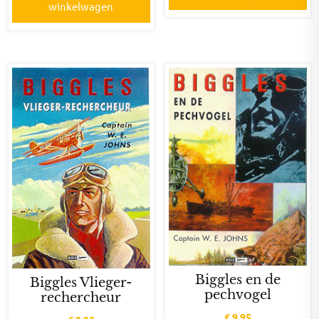
winkelwagen
Biggles en de
Biggles Vlieger-
pechvogel
rechercheur
€
9,95