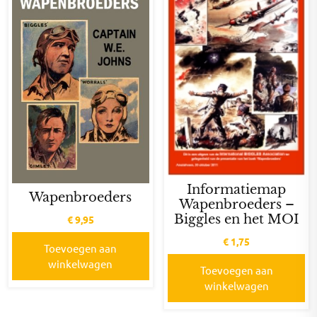
Informatiemap
Wapenbroeders
Wapenbroeders –
Biggles en het MOI
€
9,95
€
1,75
Toevoegen aan
winkelwagen
Toevoegen aan
winkelwagen