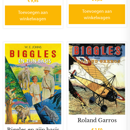
€
9,95
Toevoegen aan
Toevoegen aan
winkelwagen
winkelwagen
Roland Garros
Biggles en zijn basis
€
2,50