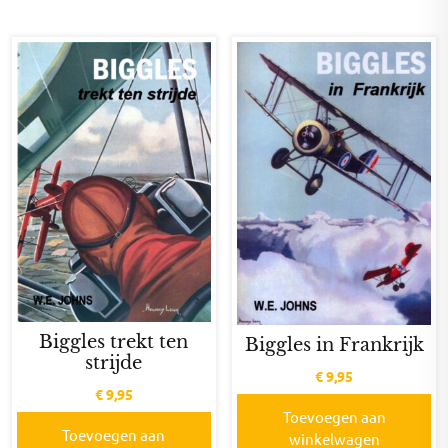
Biggles trekt ten
Biggles in Frankrijk
strijde
€
9,95
€
9,95
Toevoegen aan
Toevoegen aan
winkelwagen