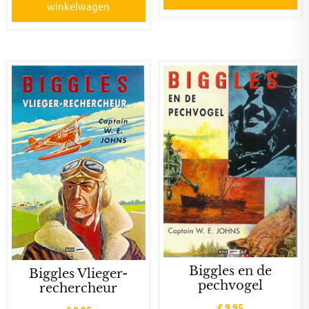
winkelwagen
Biggles en de
Biggles Vlieger-
pechvogel
rechercheur
€
9,95