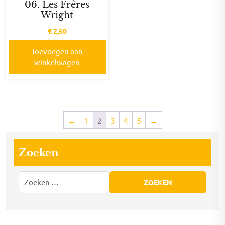
06. Les Frères
Wright
€
2,50
Toevoegen aan
winkelwagen
←
1
2
3
4
5
→
Zoeken