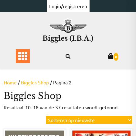
Ga
Login/registreren
naar
de
inhoud
Biggles (I.B.A.)
0
Home
/
Biggles Shop
/ Pagina 2
Biggles Shop
Gesorte
Resultaat 10–18 van de 37 resultaten wordt getoond
op
nieuwst