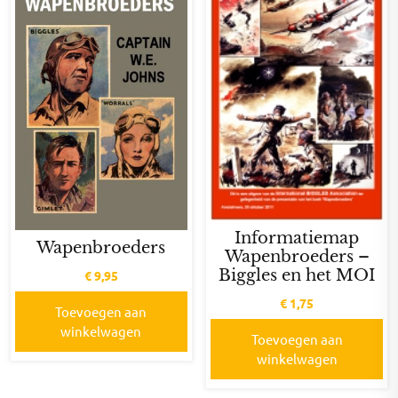
Informatiemap
Wapenbroeders
Wapenbroeders –
Biggles en het MOI
€
9,95
€
1,75
Toevoegen aan
winkelwagen
Toevoegen aan
winkelwagen