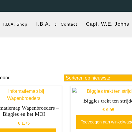
I.B.A.
Capt. W.E. Johns
I.B.A. Shop
Contact
Gesorteerd
toond
op
nieuwste
Biggles trekt ten strijd
rmatiemap Wapenbroeders –
€
9,95
Biggles en het MOI
Toevoegen aan winkelwag
€
1,75