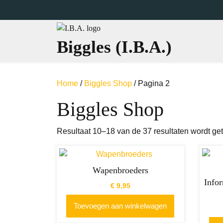
Ga
naar
de
inhoud
Biggles (I.B.A.)
Home
/
Biggles Shop
/ Pagina 2
Biggles Shop
Resultaat 10–18 van de 37 resultaten wordt ge
Wapenbroeders
Info
€
9,95
Toevoegen aan winkelwagen