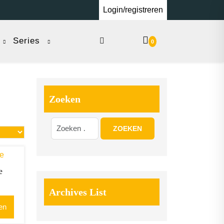
Login/registreren
Series
0
Zoeken
e
Archives List
en