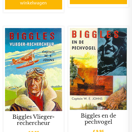
winkelwagen
Biggles en de
Biggles Vlieger-
pechvogel
rechercheur
€
9,95