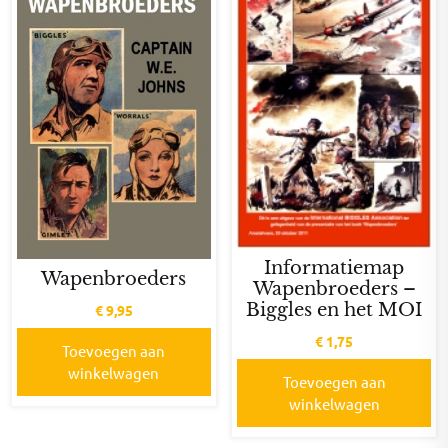
Informatiemap
Wapenbroeders
Wapenbroeders –
Biggles en het MOI
€
9,95
€
1,75
Toevoegen aan
winkelwagen
Toevoegen aan
winkelwagen