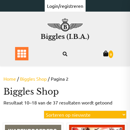
Ga
Login/registreren
naar
de
inhoud
Biggles (I.B.A.)
0
Home
/
Biggles Shop
/ Pagina 2
Biggles Shop
Gesorte
Resultaat 10–18 van de 37 resultaten wordt getoond
op
nieuwst