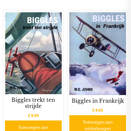
Biggles trekt ten
Biggles in Frankrijk
strijde
€
9,95
€
9,95
Toevoegen aan
Toevoegen aan
winkelwagen