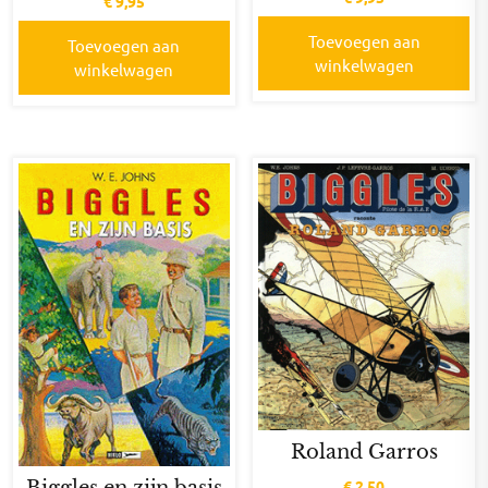
€
9,95
Toevoegen aan
Toevoegen aan
winkelwagen
winkelwagen
Roland Garros
Biggles en zijn basis
€
2,50