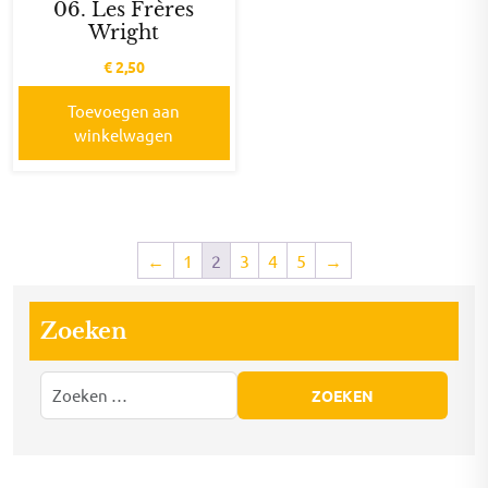
06. Les Frères
Wright
€
2,50
Toevoegen aan
winkelwagen
←
1
2
3
4
5
→
Zoeken