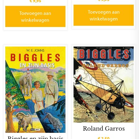
€
9,95
Toevoegen aan
Toevoegen aan
winkelwagen
winkelwagen
Roland Garros
Biggles en zijn basis
€
2,50