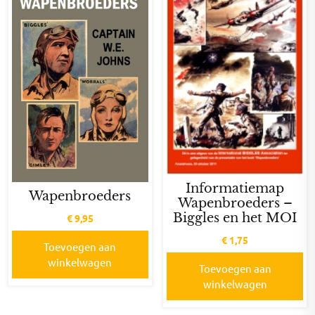
Informatiemap
Wapenbroeders
Wapenbroeders –
Biggles en het MOI
€
9,95
€
1,75
Toevoegen aan
winkelwagen
Toevoegen aan
winkelwagen