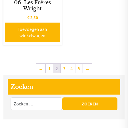
06. Les Frères
Wright
€
2,50
Toevoegen aan
winkelwagen
←
1
2
3
4
5
→
Zoeken