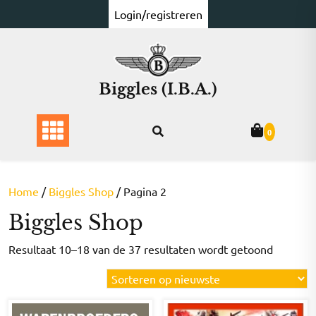
Ga
Login/registreren
naar
de
inhoud
Biggles (I.B.A.)
0
Home
/
Biggles Shop
/ Pagina 2
Biggles Shop
Gesorte
Resultaat 10–18 van de 37 resultaten wordt getoond
op
nieuwst