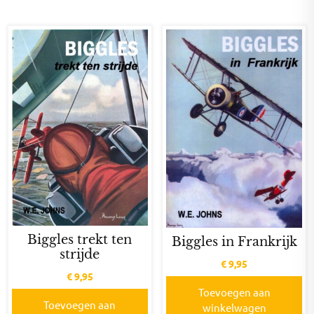
Biggles trekt ten
Biggles in Frankrijk
strijde
€
9,95
€
9,95
Toevoegen aan
Toevoegen aan
winkelwagen