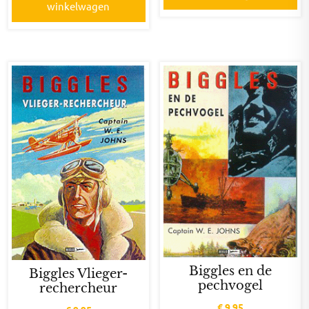
winkelwagen
Biggles en de
Biggles Vlieger-
pechvogel
rechercheur
€
9,95