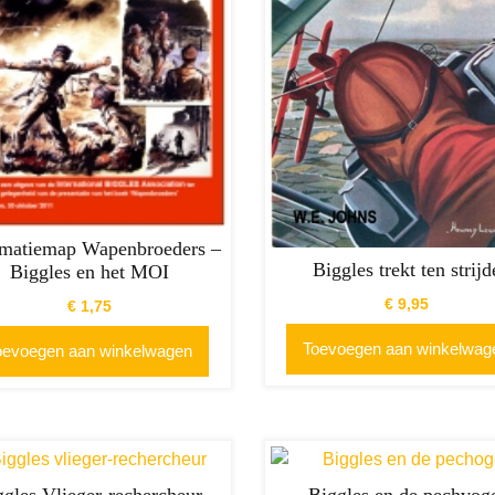
rmatiemap Wapenbroeders –
Biggles trekt ten strijd
Biggles en het MOI
€
9,95
€
1,75
Toevoegen aan winkelwag
oevoegen aan winkelwagen