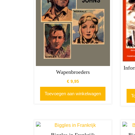
Info
Wapenbroeders
€
9,95
Toevoegen aan winkelwagen
T