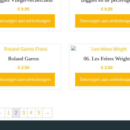
ggles Vlieger-rechercheur
Biggles en de pechvog
€
9,95
€
9,95
oevoegen aan winkelwagen
Toevoegen aan winkelwag
Roland Garros
06. Les Frères Wright
€
2,50
€
2,50
oevoegen aan winkelwagen
Toevoegen aan winkelwag
←
1
2
3
4
5
→