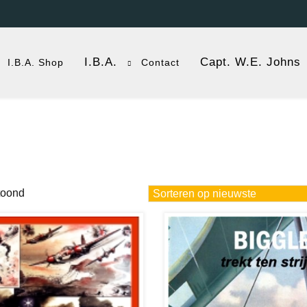
I.B.A.
Capt. W.E. Johns
I.B.A. Shop
Contact
Gesorteerd
toond
op
nieuwste