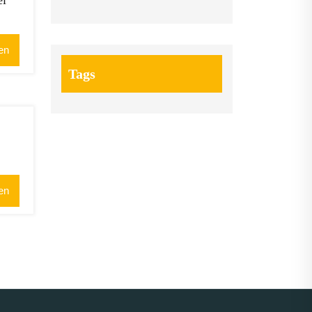
el
en
Tags
en