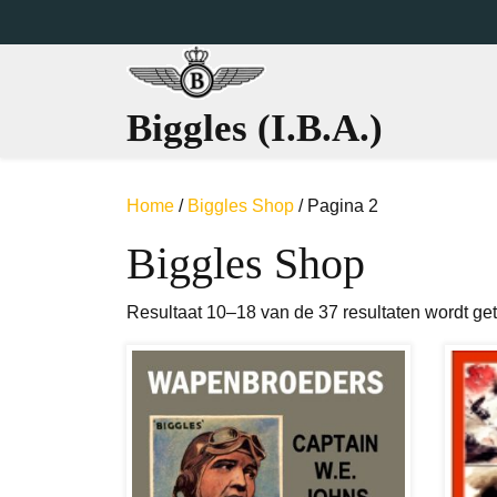
Ga
naar
de
inhoud
Biggles (I.B.A.)
Home
/
Biggles Shop
/ Pagina 2
Biggles Shop
Resultaat 10–18 van de 37 resultaten wordt ge