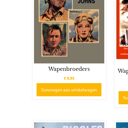
Wapenbroeders
Wap
€
9,95
Toevoegen aan winkelwagen
To