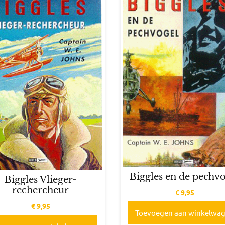
Biggles en de pechv
Biggles Vlieger-
rechercheur
€
9,95
€
9,95
Toevoegen aan winkelwa