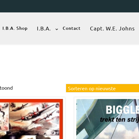
I.B.A.
Capt. W.E. Johns
I.B.A. Shop
Contact
Gesorteerd
etoond
op
nieuwste