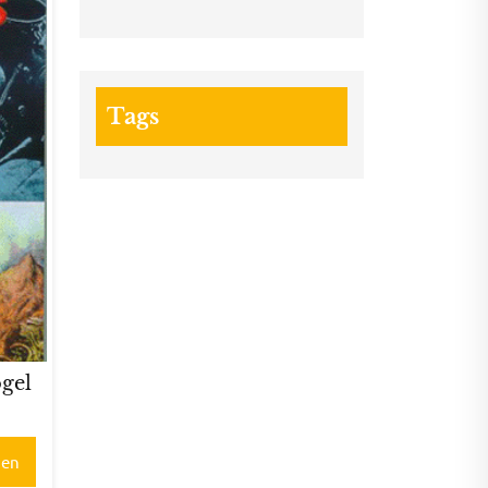
Tags
ogel
gen