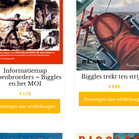
Informatiemap
Biggles trekt ten str
enbroeders – Biggles
en het MOI
€
9,95
€
1,75
Toevoegen aan winkelwa
evoegen aan winkelwagen