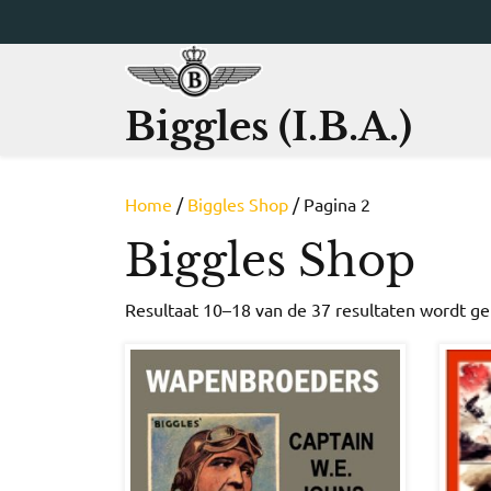
Ga
naar
de
inhoud
Biggles (I.B.A.)
Home
/
Biggles Shop
/ Pagina 2
Biggles Shop
Resultaat 10–18 van de 37 resultaten wordt g