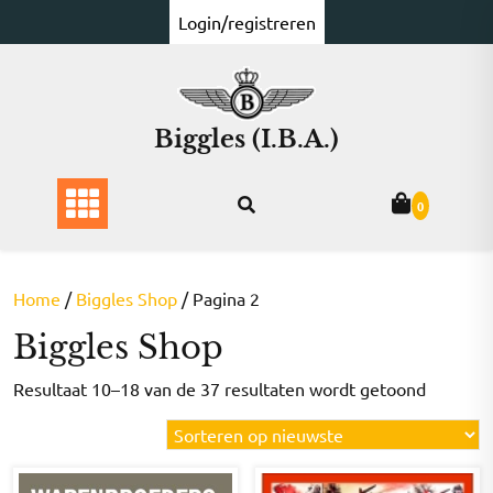
Ga
Login/registreren
naar
de
inhoud
Biggles (I.B.A.)
0
Home
/
Biggles Shop
/ Pagina 2
Biggles Shop
Gesorte
Resultaat 10–18 van de 37 resultaten wordt getoond
op
nieuwst