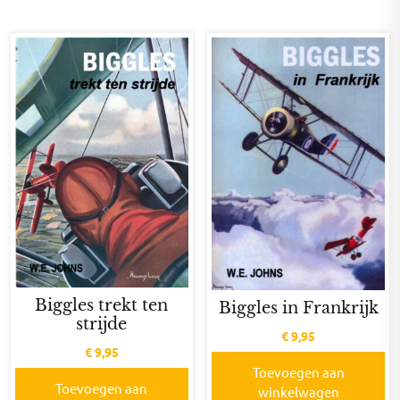
Biggles trekt ten
Biggles in Frankrijk
strijde
€
9,95
€
9,95
Toevoegen aan
Toevoegen aan
winkelwagen