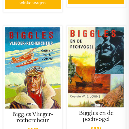
winkelwagen
Biggles en de
Biggles Vlieger-
pechvogel
rechercheur
€
9,95