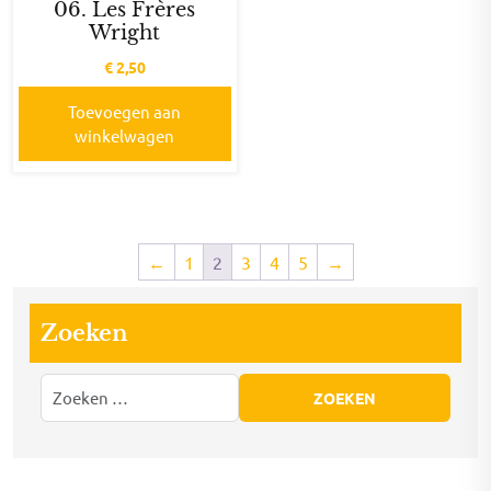
06. Les Frères
Wright
€
2,50
Toevoegen aan
winkelwagen
←
1
2
3
4
5
→
Zoeken