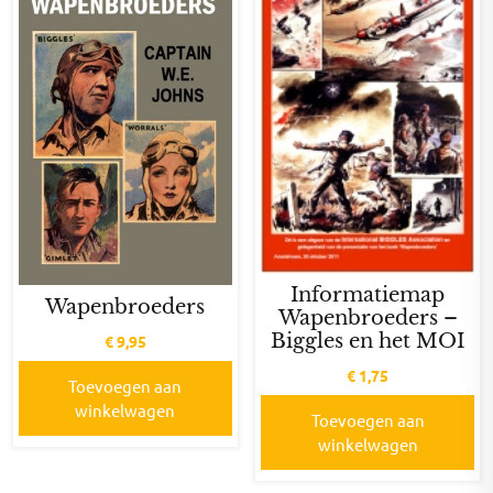
Informatiemap
Wapenbroeders
Wapenbroeders –
Biggles en het MOI
€
9,95
€
1,75
Toevoegen aan
winkelwagen
Toevoegen aan
winkelwagen