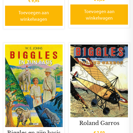
€
9,95
Toevoegen aan
Toevoegen aan
winkelwagen
winkelwagen
Roland Garros
Biggles en zijn basis
€
2,50