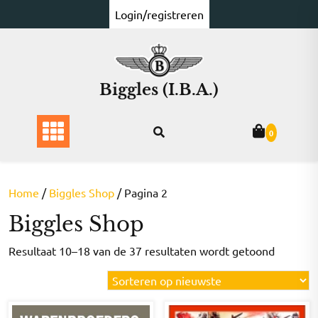
Ga
Login/registreren
naar
de
inhoud
Biggles (I.B.A.)
0
Home
/
Biggles Shop
/ Pagina 2
Biggles Shop
Gesorte
Resultaat 10–18 van de 37 resultaten wordt getoond
op
nieuwst