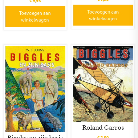
€
9,95
Toevoegen aan
Toevoegen aan
winkelwagen
winkelwagen
Roland Garros
Biggles en zijn basis
€
2,50