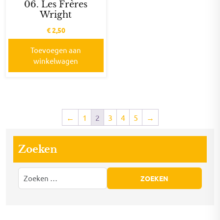
06. Les Frères
Wright
€
2,50
Toevoegen aan
winkelwagen
←
1
2
3
4
5
→
Zoeken