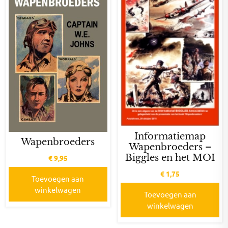
Informatiemap
Wapenbroeders
Wapenbroeders –
Biggles en het MOI
€
9,95
€
1,75
Toevoegen aan
winkelwagen
Toevoegen aan
winkelwagen