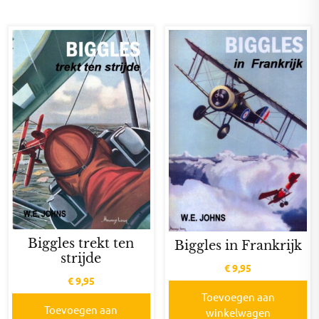
Biggles trekt ten
Biggles in Frankrijk
strijde
€
9,95
€
9,95
Toevoegen aan
Toevoegen aan
winkelwagen