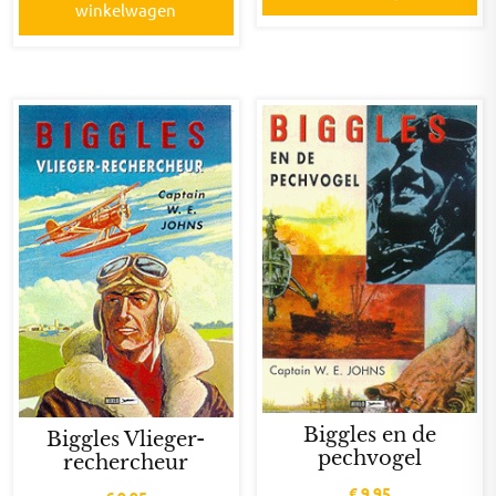
winkelwagen
Biggles en de
Biggles Vlieger-
pechvogel
rechercheur
€
9,95