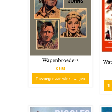
Wapenbroeders
Wap
€
9,95
Toevoegen aan winkelwagen
To