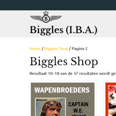
Ga
naar
de
inhoud
Biggles (I.B.A.)
Home
/
Biggles Shop
/ Pagina 2
Biggles Shop
Resultaat 10–18 van de 37 resultaten wordt g