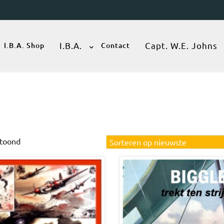
I.B.A.
Capt. W.E. Johns
I.B.A. Shop
Contact
Gesorteerd
etoond
op
nieuwste