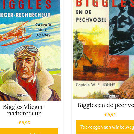
Biggles en de pechv
Biggles Vlieger-
rechercheur
€
9,95
€
9,95
Toevoegen aan winkelwa