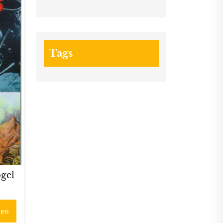
Tags
ogel
gen