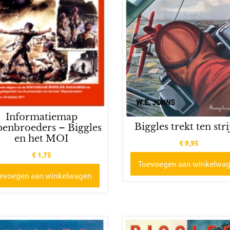
Informatiemap
Biggles trekt ten str
enbroeders – Biggles
en het MOI
€
9,95
€
1,75
Toevoegen aan winkelwa
evoegen aan winkelwagen