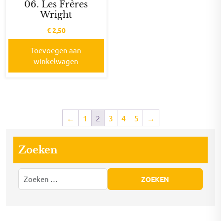
06. Les Frères
Wright
€
2,50
Toevoegen aan
winkelwagen
←
1
2
3
4
5
→
Zoeken