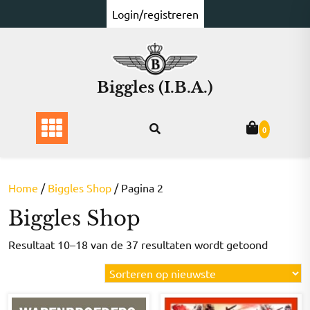
Ga
Login/registreren
naar
de
inhoud
Biggles (I.B.A.)
0
Home
/
Biggles Shop
/ Pagina 2
Biggles Shop
Gesorte
Resultaat 10–18 van de 37 resultaten wordt getoond
op
nieuwst