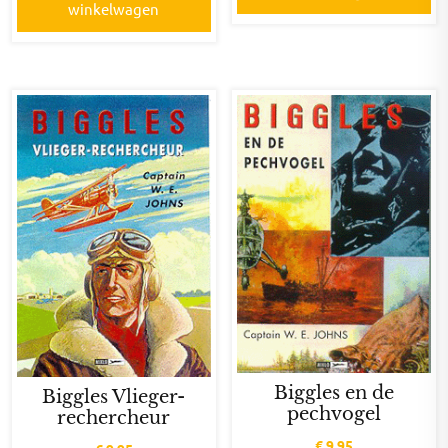
winkelwagen
Biggles en de
Biggles Vlieger-
pechvogel
rechercheur
€
9,95