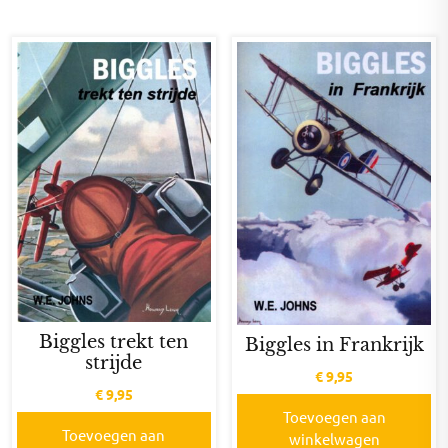
Biggles trekt ten
Biggles in Frankrijk
strijde
€
9,95
€
9,95
Toevoegen aan
Toevoegen aan
winkelwagen