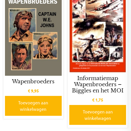
Informatiemap
Wapenbroeders
Wapenbroeders –
Biggles en het MOI
€
9,95
€
1,75
Toevoegen aan
winkelwagen
Toevoegen aan
winkelwagen