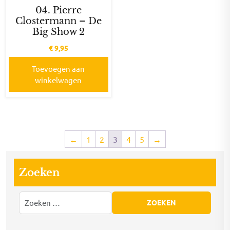
04. Pierre
Clostermann – De
Big Show 2
€
9,95
Toevoegen aan
winkelwagen
←
1
2
3
4
5
→
Zoeken