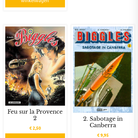
winkelwagen
Feu sur la Provence
2
2. Sabotage in
Canberra
€
2,50
€
9,95