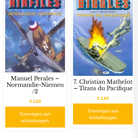
Manuel Perales –
7. Christian Mathelot
Normandie-Niemen
– Titans du Pacifique
/2
€
2,50
€
2,50
Toevoegen aan
Toevoegen aan
winkelwagen
winkelwagen