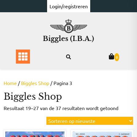
Ga
Login/registreren
naar
de
inhoud
Biggles (I.B.A.)
0
Home
/
Biggles Shop
/ Pagina 3
Biggles Shop
Gesorte
Resultaat 19–27 van de 37 resultaten wordt getoond
op
nieuwst