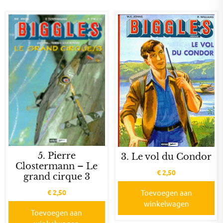
5. Pierre
3. Le vol du Condor
Clostermann – Le
€
2,50
grand cirque 3
€
2,50
Toevoegen aan
winkelwagen
Toevoegen aan