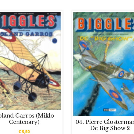
oland Garros (Miklo
Centenary)
04. Pierre Closterma
De Big Show 2
€
5,50