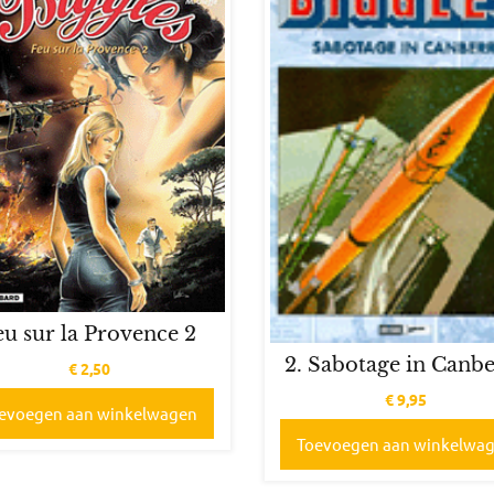
eu sur la Provence 2
2. Sabotage in Canb
€
2,50
€
9,95
evoegen aan winkelwagen
Toevoegen aan winkelwa