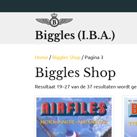
Ga
naar
de
inhoud
Biggles (I.B.A.)
Home
/
Biggles Shop
/ Pagina 3
Biggles Shop
Resultaat 19–27 van de 37 resultaten wordt g