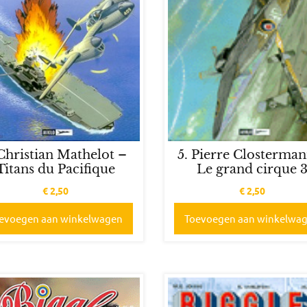
 Christian Mathelot –
5. Pierre Closterma
Titans du Pacifique
Le grand cirque 
€
2,50
€
2,50
evoegen aan winkelwagen
Toevoegen aan winkelwa