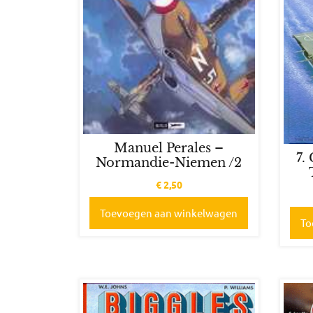
Manuel Perales –
7.
Normandie-Niemen /2
€
2,50
Toevoegen aan winkelwagen
To