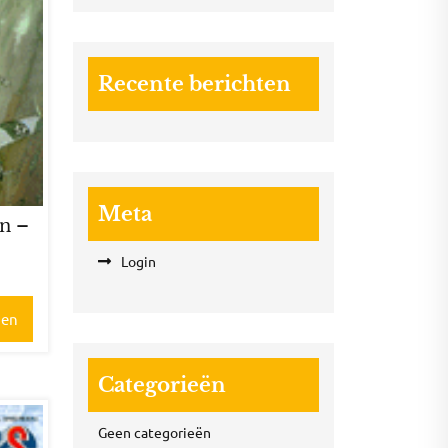
Recente berichten
Meta
nn –
3
Login
gen
Categorieën
Geen categorieën