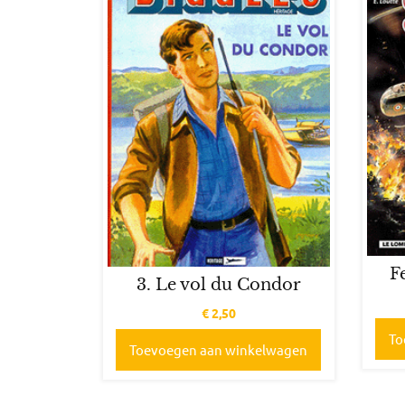
F
3. Le vol du Condor
€
2,50
To
Toevoegen aan winkelwagen