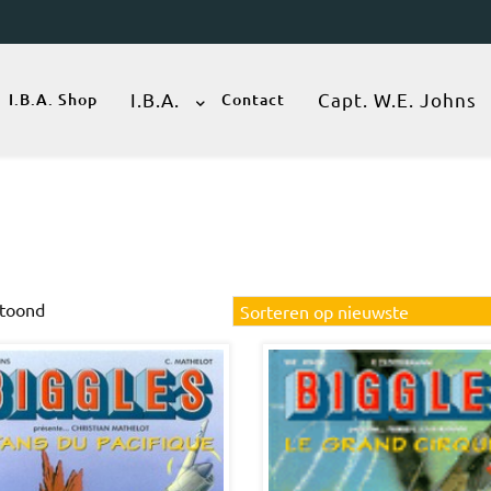
I.B.A.
Capt. W.E. Johns
I.B.A. Shop
Contact
Gesorteerd
etoond
op
nieuwste