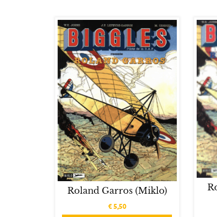
R
Roland Garros (Miklo)
€
5,50