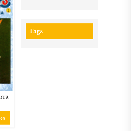
Tags
erra
gen