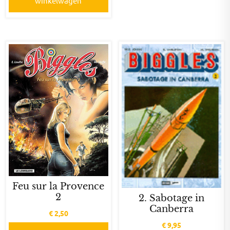
winkelwagen
Feu sur la Provence
2
2. Sabotage in
Canberra
€
2,50
€
9,95