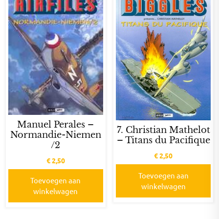
Manuel Perales –
7. Christian Mathelot
Normandie-Niemen
– Titans du Pacifique
/2
€
2,50
€
2,50
Toevoegen aan
Toevoegen aan
winkelwagen
winkelwagen