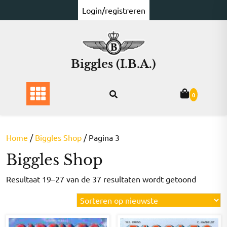
Ga
Login/registreren
naar
de
inhoud
Biggles (I.B.A.)
0
Home
/
Biggles Shop
/ Pagina 3
Biggles Shop
Gesorte
Resultaat 19–27 van de 37 resultaten wordt getoond
op
nieuwst