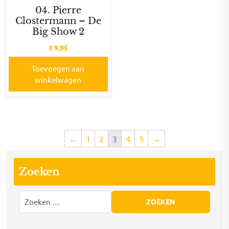
04. Pierre
Clostermann – De
Big Show 2
€
9,95
Toevoegen aan
winkelwagen
←
1
2
3
4
5
→
Zoeken