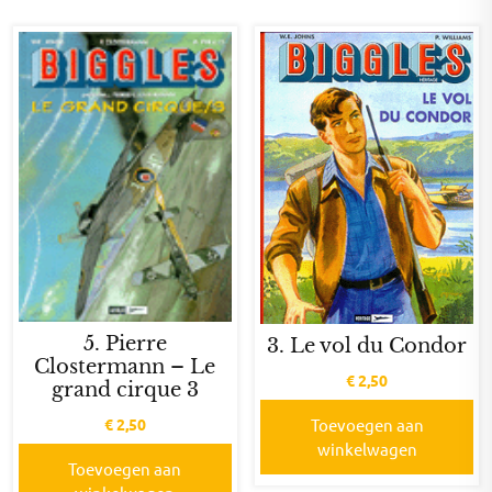
5. Pierre
3. Le vol du Condor
Clostermann – Le
€
2,50
grand cirque 3
€
2,50
Toevoegen aan
winkelwagen
Toevoegen aan