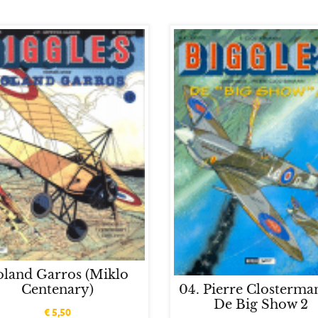
oland Garros (Miklo
Centenary)
04. Pierre Closterma
De Big Show 2
€
5,50