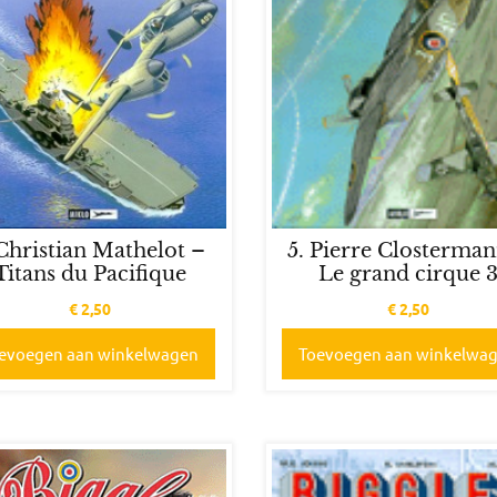
 Christian Mathelot –
5. Pierre Closterma
Titans du Pacifique
Le grand cirque 
€
2,50
€
2,50
evoegen aan winkelwagen
Toevoegen aan winkelwa