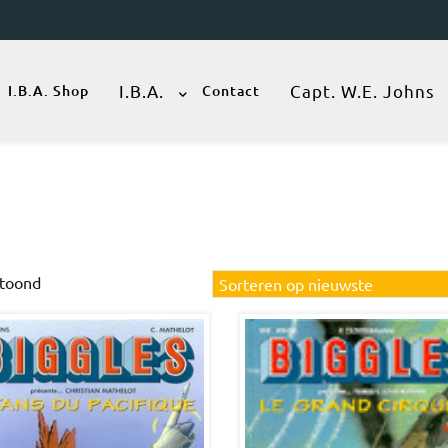
I.B.A.
Capt. W.E. Johns
I.B.A. Shop
Contact
Gesorteerd
etoond
op
nieuwste