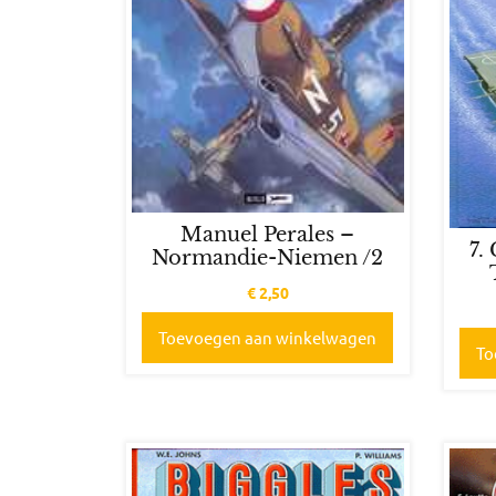
Manuel Perales –
7.
Normandie-Niemen /2
€
2,50
Toevoegen aan winkelwagen
To