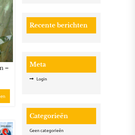
Recente berichten
Meta
nn –
3
Login
gen
Categorieën
Geen categorieën