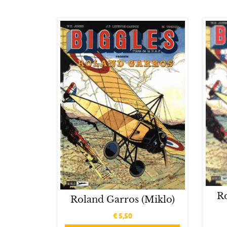
R
Roland Garros (Miklo)
€
5,50