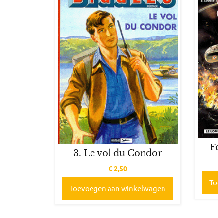
F
3. Le vol du Condor
€
2,50
To
Toevoegen aan winkelwagen