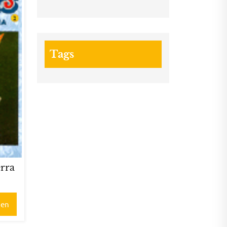
Tags
erra
gen