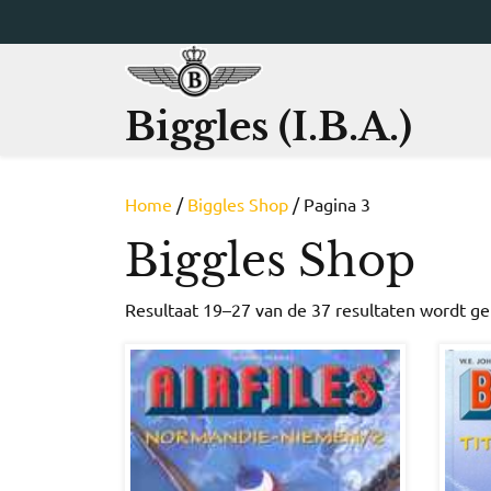
Ga
naar
de
inhoud
Biggles (I.B.A.)
Home
/
Biggles Shop
/ Pagina 3
Biggles Shop
Resultaat 19–27 van de 37 resultaten wordt g