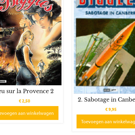
eu sur la Provence 2
2. Sabotage in Canb
€
2,50
€
9,95
evoegen aan winkelwagen
Toevoegen aan winkelwa