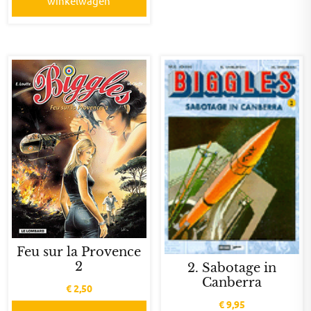
winkelwagen
Feu sur la Provence
2
2. Sabotage in
Canberra
€
2,50
€
9,95