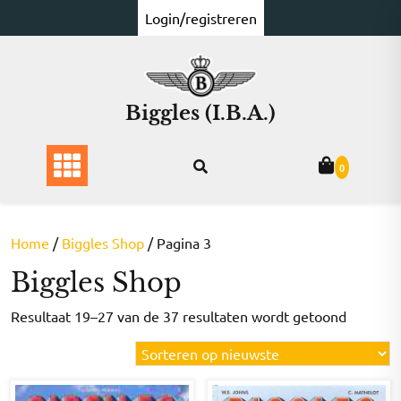
Ga
Login/registreren
naar
de
inhoud
Biggles (I.B.A.)
0
Home
/
Biggles Shop
/ Pagina 3
Biggles Shop
Gesorte
Resultaat 19–27 van de 37 resultaten wordt getoond
op
nieuwst