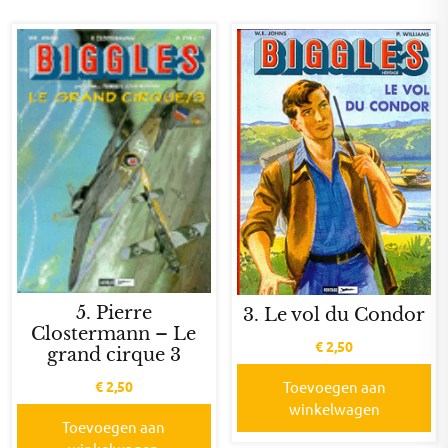
5. Pierre
3. Le vol du Condor
Clostermann – Le
€
2,50
grand cirque 3
€
2,50
Toevoegen aan
winkelwagen
Toevoegen aan