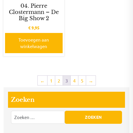
04. Pierre
Clostermann – De
Big Show 2
€
9,95
Toevoegen aan
winkelwagen
←
1
2
3
4
5
→
Zoeken