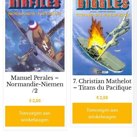
Manuel Perales –
7. Christian Mathelot
Normandie-Niemen
– Titans du Pacifique
/2
€
2,50
€
2,50
Toevoegen aan
Toevoegen aan
winkelwagen
winkelwagen