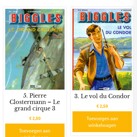
5. Pierre
3. Le vol du Condor
Clostermann – Le
€
2,50
grand cirque 3
€
2,50
Toevoegen aan
winkelwagen
Toevoegen aan