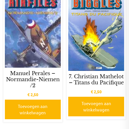
Manuel Perales –
7. Christian Mathelot
Normandie-Niemen
– Titans du Pacifique
/2
€
2,50
€
2,50
Toevoegen aan
Toevoegen aan
winkelwagen
winkelwagen