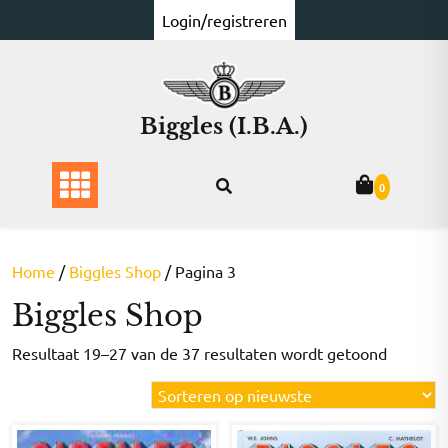
Ga
Login/registreren
naar
de
inhoud
Biggles (I.B.A.)
0
Home
/
Biggles Shop
/ Pagina 3
Biggles Shop
Gesorte
Resultaat 19–27 van de 37 resultaten wordt getoond
op
nieuwst