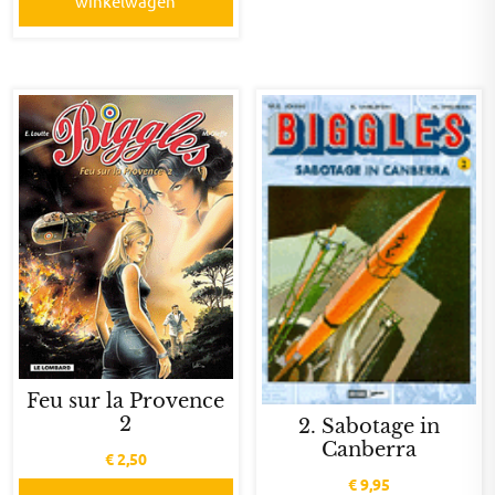
winkelwagen
Feu sur la Provence
2
2. Sabotage in
Canberra
€
2,50
€
9,95