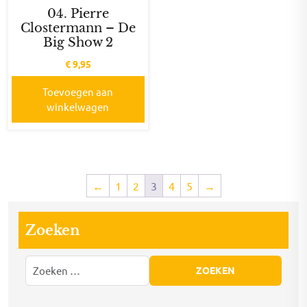
04. Pierre
Clostermann – De
Big Show 2
€
9,95
Toevoegen aan
winkelwagen
←
1
2
3
4
5
→
Zoeken