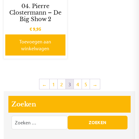
04. Pierre
Clostermann – De
Big Show 2
€
9,95
Toevoegen aan
winkelwagen
←
1
2
3
4
5
→
Zoeken