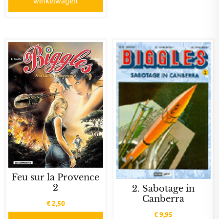
winkelwagen
Feu sur la Provence
2
2. Sabotage in
Canberra
€
2,50
€
9,95