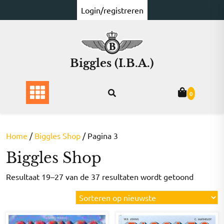
Ga
Login/registreren
naar
de
inhoud
Biggles (I.B.A.)
0
Home
/
Biggles Shop
/ Pagina 3
Biggles Shop
Gesorte
Resultaat 19–27 van de 37 resultaten wordt getoond
op
nieuwst