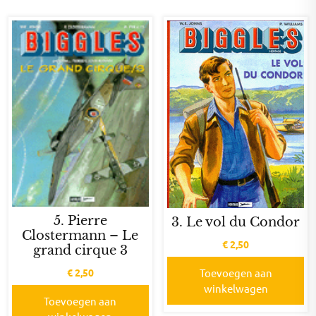
5. Pierre
3. Le vol du Condor
Clostermann – Le
€
2,50
grand cirque 3
€
2,50
Toevoegen aan
winkelwagen
Toevoegen aan