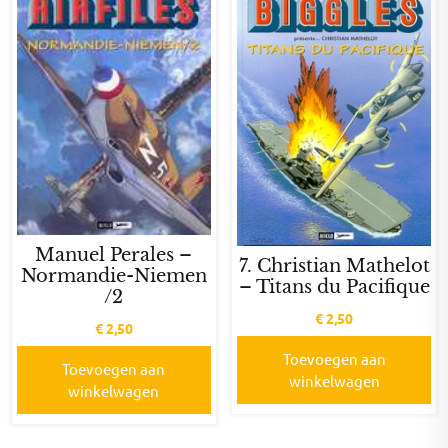
Manuel Perales –
7. Christian Mathelot
Normandie-Niemen
– Titans du Pacifique
/2
€
2,50
€
2,50
Toevoegen aan
Toevoegen aan
winkelwagen
winkelwagen