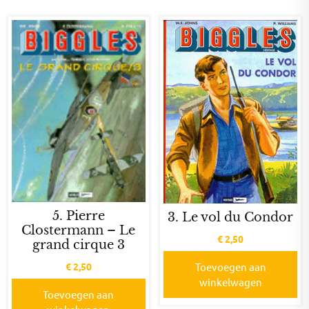
5. Pierre
3. Le vol du Condor
Clostermann – Le
€
2,50
grand cirque 3
€
2,50
Toevoegen aan
winkelwagen
Toevoegen aan