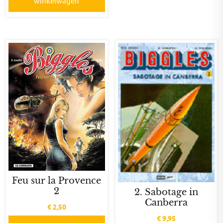
winkelwagen
Feu sur la Provence
2
2. Sabotage in
Canberra
€
2,50
€
9,95