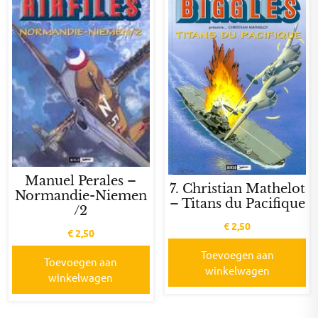
Manuel Perales –
7. Christian Mathelot
Normandie-Niemen
– Titans du Pacifique
/2
€
2,50
€
2,50
Toevoegen aan
Toevoegen aan
winkelwagen
winkelwagen