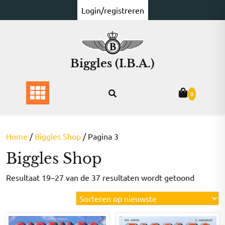
Ga
Login/registreren
naar
de
inhoud
Biggles (I.B.A.)
0
Home
/
Biggles Shop
/ Pagina 3
Biggles Shop
Gesorte
Resultaat 19–27 van de 37 resultaten wordt getoond
op
nieuwst