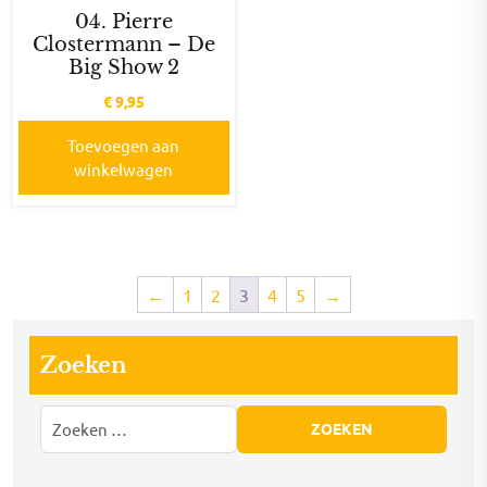
04. Pierre
Clostermann – De
Big Show 2
€
9,95
Toevoegen aan
winkelwagen
←
1
2
3
4
5
→
Zoeken