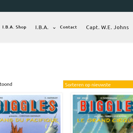
I.B.A.
Capt. W.E. Johns
I.B.A. Shop
Contact
Gesorteerd
etoond
op
nieuwste