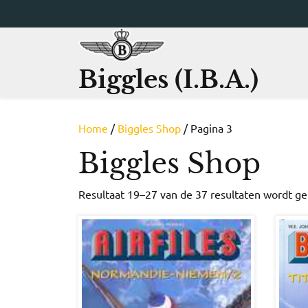
Ga
naar
de
inhoud
Biggles (I.B.A.)
Home
/
Biggles Shop
/ Pagina 3
Biggles Shop
Resultaat 19–27 van de 37 resultaten wordt g