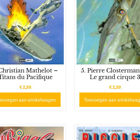
 Christian Mathelot –
5. Pierre Closterma
Titans du Pacifique
Le grand cirque 
€
2,50
€
2,50
evoegen aan winkelwagen
Toevoegen aan winkelwa