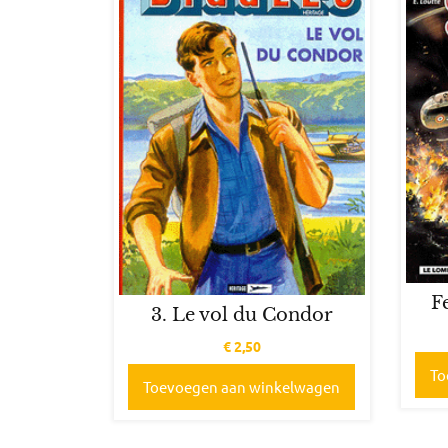
F
3. Le vol du Condor
€
2,50
To
Toevoegen aan winkelwagen