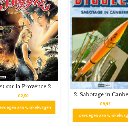
eu sur la Provence 2
2. Sabotage in Canb
€
2,50
€
9,95
evoegen aan winkelwagen
Toevoegen aan winkelwa