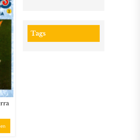
Tags
erra
gen