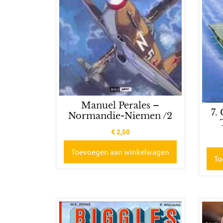
Manuel Perales –
7.
Normandie-Niemen /2
€
2,50
Toevoegen aan winkelwagen
To