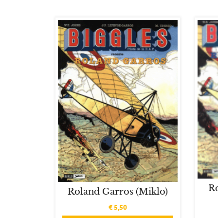
R
Roland Garros (Miklo)
€
5,50