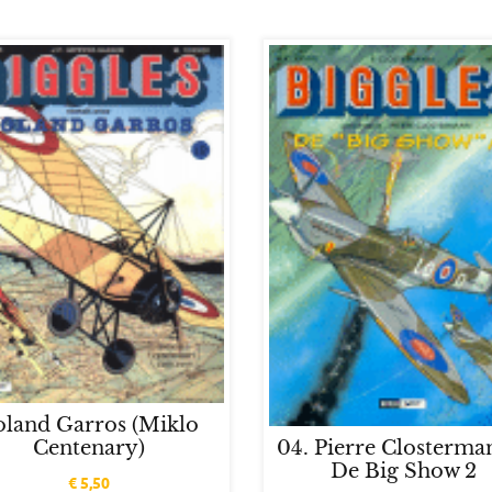
oland Garros (Miklo
Centenary)
04. Pierre Closterma
De Big Show 2
€
5,50