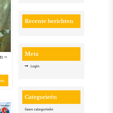
Recente berichten
Meta
nn –
3
Login
gen
Categorieën
Geen categorieën