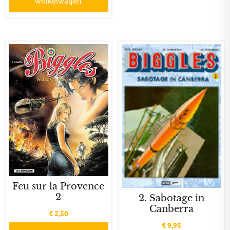
winkelwagen
Feu sur la Provence
2
2. Sabotage in
Canberra
€
2,50
€
9,95