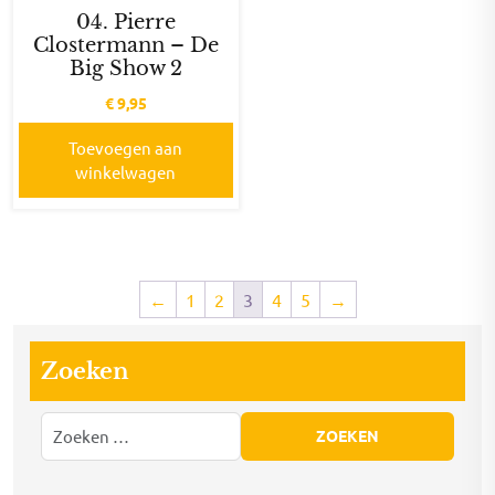
04. Pierre
Clostermann – De
Big Show 2
€
9,95
Toevoegen aan
winkelwagen
←
1
2
3
4
5
→
Zoeken