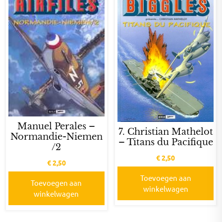
Manuel Perales –
7. Christian Mathelot
Normandie-Niemen
– Titans du Pacifique
/2
€
2,50
€
2,50
Toevoegen aan
Toevoegen aan
winkelwagen
winkelwagen