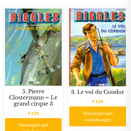
5. Pierre
3. Le vol du Condor
Clostermann – Le
€
2,50
grand cirque 3
€
2,50
Toevoegen aan
winkelwagen
Toevoegen aan