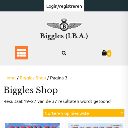
Ga
Login/registreren
naar
de
inhoud
Biggles (I.B.A.)
0
Home
/
Biggles Shop
/ Pagina 3
Biggles Shop
Gesorte
Resultaat 19–27 van de 37 resultaten wordt getoond
op
nieuwst