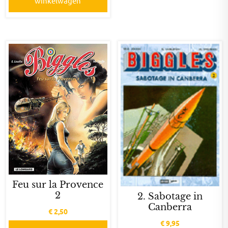
winkelwagen
Feu sur la Provence
2
2. Sabotage in
Canberra
€
2,50
€
9,95