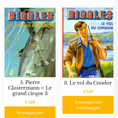
5. Pierre
3. Le vol du Condor
Clostermann – Le
€
2,50
grand cirque 3
€
2,50
Toevoegen aan
winkelwagen
Toevoegen aan