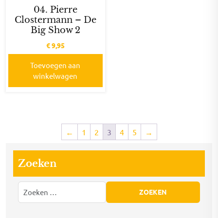
04. Pierre
Clostermann – De
Big Show 2
€
9,95
Toevoegen aan
winkelwagen
←
1
2
3
4
5
→
Zoeken