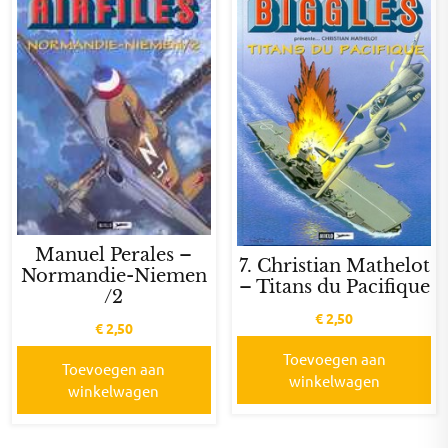
Manuel Perales –
7. Christian Mathelot
Normandie-Niemen
– Titans du Pacifique
/2
€
2,50
€
2,50
Toevoegen aan
Toevoegen aan
winkelwagen
winkelwagen