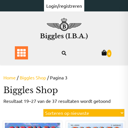
Ga
Login/registreren
naar
de
inhoud
Biggles (I.B.A.)
0
Home
/
Biggles Shop
/ Pagina 3
Biggles Shop
Gesorte
Resultaat 19–27 van de 37 resultaten wordt getoond
op
nieuwst