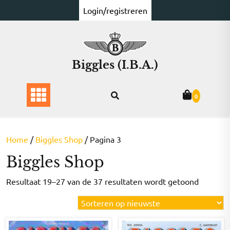
Ga
Login/registreren
naar
de
inhoud
Biggles (I.B.A.)
0
Home
/
Biggles Shop
/ Pagina 3
Biggles Shop
Gesorte
Resultaat 19–27 van de 37 resultaten wordt getoond
op
nieuwst