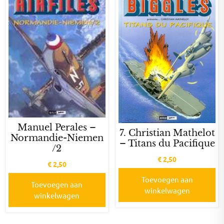
Manuel Perales –
7. Christian Mathelot
Normandie-Niemen
– Titans du Pacifique
/2
€
2,50
€
2,50
Toevoegen aan
Toevoegen aan
winkelwagen
winkelwagen