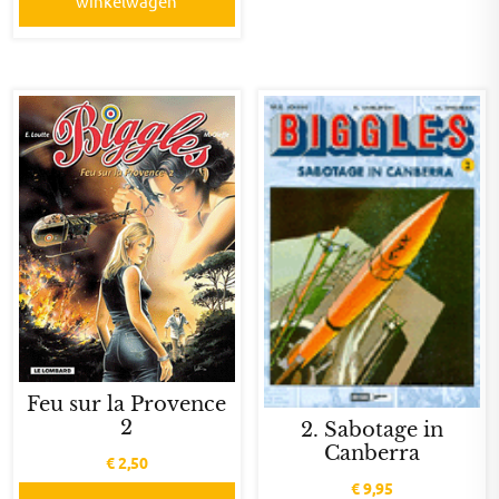
winkelwagen
Feu sur la Provence
2
2. Sabotage in
Canberra
€
2,50
€
9,95