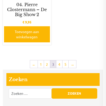
04. Pierre
Clostermann – De
Big Show 2
€
9,95
Toevoegen aan
winkelwagen
←
1
2
3
4
5
→
Zoeken