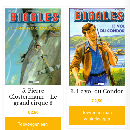
5. Pierre
3. Le vol du Condor
Clostermann – Le
€
2,50
grand cirque 3
€
2,50
Toevoegen aan
winkelwagen
Toevoegen aan