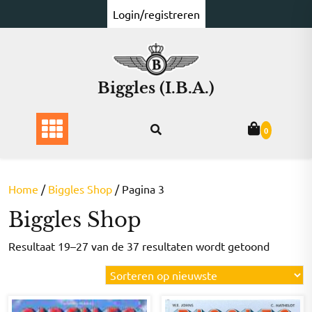
Ga
Login/registreren
naar
de
inhoud
Biggles (I.B.A.)
0
Home
/
Biggles Shop
/ Pagina 3
Biggles Shop
Gesorte
Resultaat 19–27 van de 37 resultaten wordt getoond
op
nieuwst