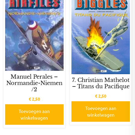
Manuel Perales –
7. Christian Mathelot
Normandie-Niemen
– Titans du Pacifique
/2
€
2,50
€
2,50
Toevoegen aan
Toevoegen aan
winkelwagen
winkelwagen