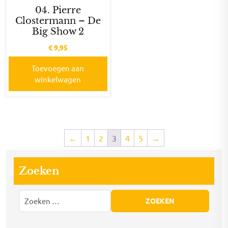
04. Pierre
Clostermann – De
Big Show 2
€
9,95
Toevoegen aan
winkelwagen
←
1
2
3
4
5
→
Zoeken