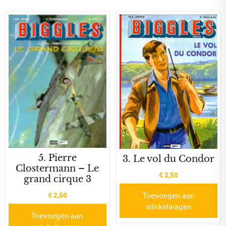
5. Pierre
3. Le vol du Condor
Clostermann – Le
€
2,50
grand cirque 3
€
2,50
Toevoegen aan
winkelwagen
Toevoegen aan