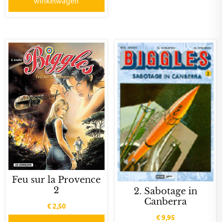
winkelwagen
Feu sur la Provence
2
2. Sabotage in
Canberra
€
2,50
€
9,95