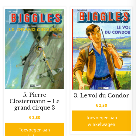
5. Pierre
3. Le vol du Condor
Clostermann – Le
€
2,50
grand cirque 3
€
2,50
Toevoegen aan
winkelwagen
Toevoegen aan