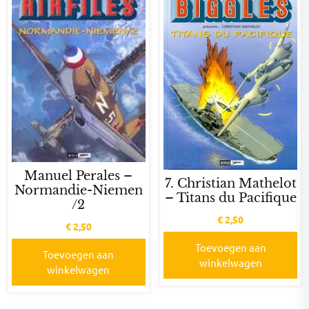
Manuel Perales –
7. Christian Mathelot
Normandie-Niemen
– Titans du Pacifique
/2
€
2,50
€
2,50
Toevoegen aan
Toevoegen aan
winkelwagen
winkelwagen