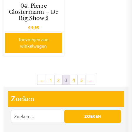
04. Pierre
Clostermann – De
Big Show 2
€
9,95
Toevoegen aan
winkelwagen
←
1
2
3
4
5
→
Zoeken