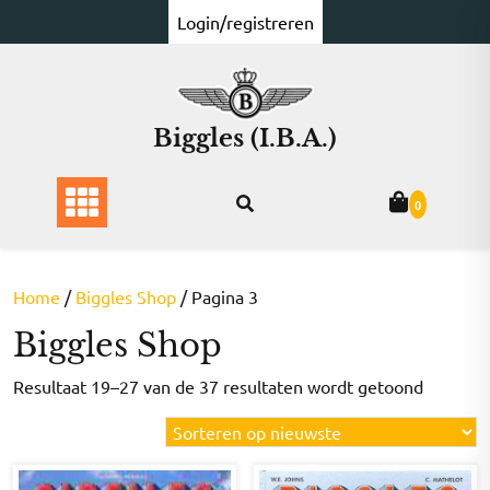
Ga
Login/registreren
naar
de
inhoud
Biggles (I.B.A.)
0
Home
/
Biggles Shop
/ Pagina 3
Biggles Shop
Gesorte
Resultaat 19–27 van de 37 resultaten wordt getoond
op
nieuwst