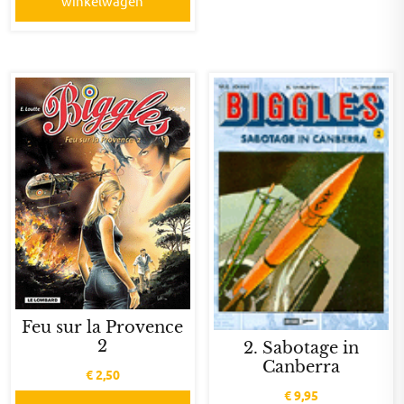
winkelwagen
Feu sur la Provence
2
2. Sabotage in
Canberra
€
2,50
€
9,95