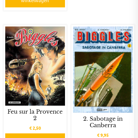
winkelwagen
Feu sur la Provence
2
2. Sabotage in
Canberra
€
2,50
€
9,95