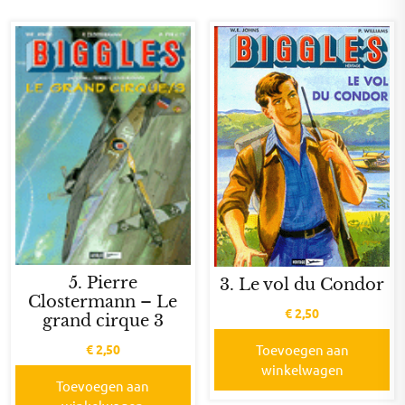
5. Pierre
3. Le vol du Condor
Clostermann – Le
€
2,50
grand cirque 3
€
2,50
Toevoegen aan
winkelwagen
Toevoegen aan