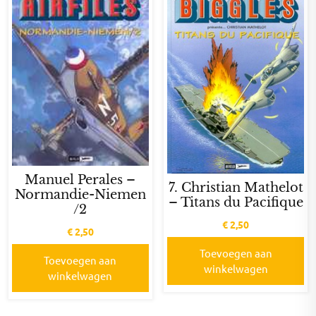
Manuel Perales –
7. Christian Mathelot
Normandie-Niemen
– Titans du Pacifique
/2
€
2,50
€
2,50
Toevoegen aan
Toevoegen aan
winkelwagen
winkelwagen