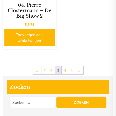
04. Pierre
Clostermann – De
Big Show 2
€
9,95
Toevoegen aan
winkelwagen
←
1
2
3
4
5
→
Zoeken