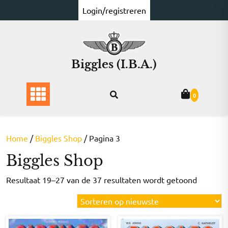
Ga
Login/registreren
naar
de
inhoud
Biggles (I.B.A.)
0
Home
/
Biggles Shop
/ Pagina 3
Biggles Shop
Gesorte
Resultaat 19–27 van de 37 resultaten wordt getoond
op
nieuwst