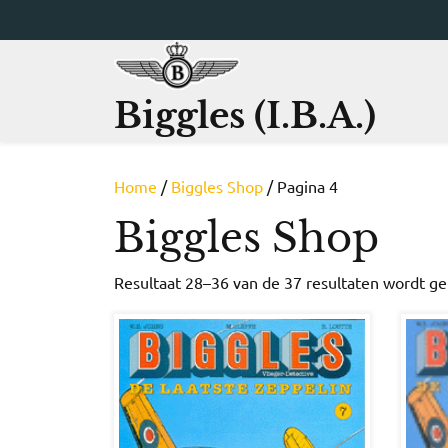
Ga
naar
de
inhoud
Biggles (I.B.A.)
Home
/
Biggles Shop
/ Pagina 4
Biggles Shop
Resultaat 28–36 van de 37 resultaten wordt g