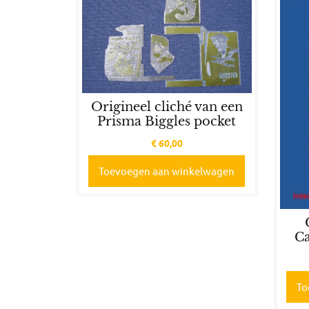
Origineel cliché van een
Prisma Biggles pocket
€
60,00
Toevoegen aan winkelwagen
Ca
To