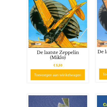
De l
De laatste Zeppelin
(Miklo)
€
5,50
To
Toevoegen aan winkelwagen