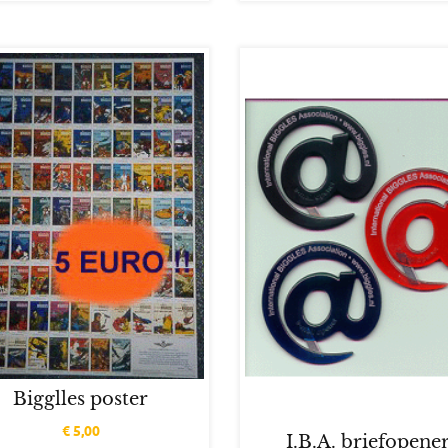
Bigglles poster
€
5,00
I.B.A. briefopene