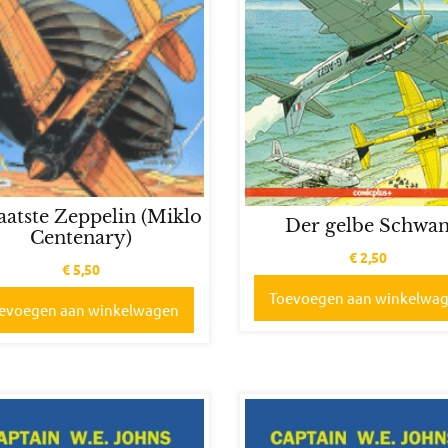
aatste Zeppelin (Miklo
Der gelbe Schwa
Centenary)
€
2,50
€
5,50
Toevoegen aan winkelwa
evoegen aan winkelwagen