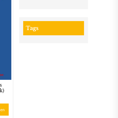
Tags
s
k)
gen