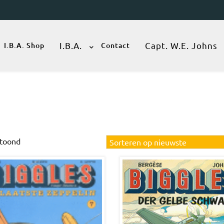
I.B.A.
Capt. W.E. Johns
I.B.A. Shop
Contact
Gesorteerd
etoond
op
nieuwste