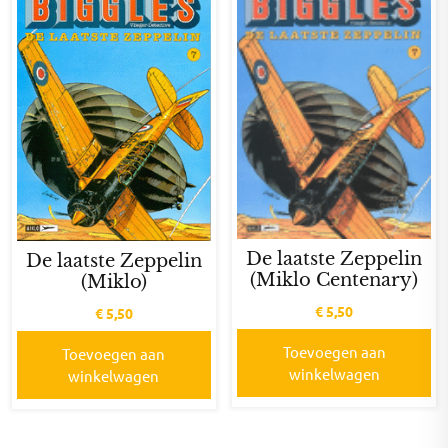
De laatste Zeppelin
De laatste Zeppelin
(Miklo Centenary)
(Miklo)
€
5,50
€
5,50
Toevoegen aan
Toevoegen aan
winkelwagen
winkelwagen