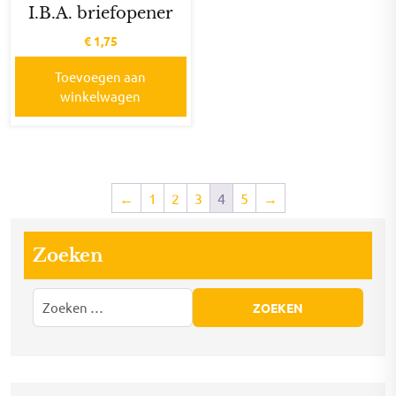
I.B.A. briefopener
€
1,75
Toevoegen aan
winkelwagen
←
1
2
3
4
5
→
Zoeken