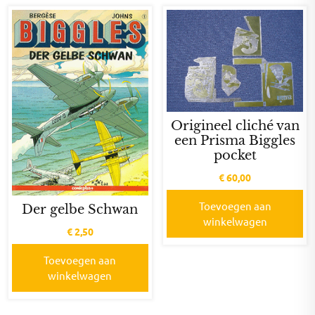
Origineel cliché van
een Prisma Biggles
pocket
€
60,00
Toevoegen aan
Der gelbe Schwan
winkelwagen
€
2,50
Toevoegen aan
winkelwagen