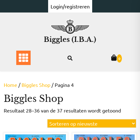
Ga
Login/registreren
naar
de
inhoud
Biggles (I.B.A.)
0
Home
/
Biggles Shop
/ Pagina 4
Biggles Shop
Gesorte
Resultaat 28–36 van de 37 resultaten wordt getoond
op
nieuwst