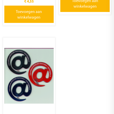
Toevoegen aan
€
4,55
winkelwagen
Toevoegen aan
winkelwagen