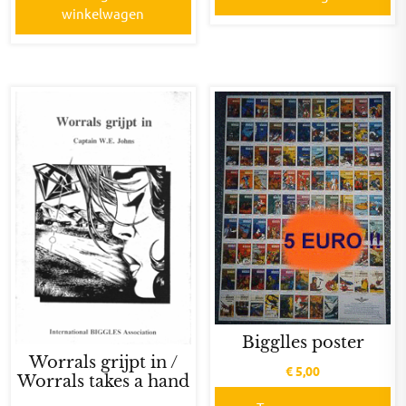
winkelwagen
Bigglles poster
Worrals grijpt in /
€
5,00
Worrals takes a hand