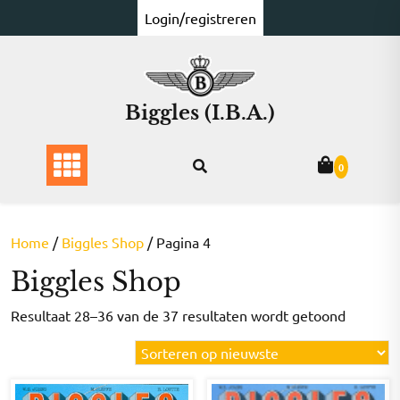
Ga
Login/registreren
naar
de
inhoud
Biggles (I.B.A.)
0
Home
/
Biggles Shop
/ Pagina 4
Biggles Shop
Gesorte
Resultaat 28–36 van de 37 resultaten wordt getoond
op
nieuwst