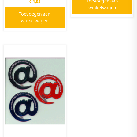
Toevoegen aan
€
4,55
winkelwagen
Toevoegen aan
winkelwagen