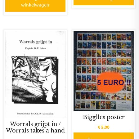
winkelwagen
Bigglles poster
Worrals grijpt in /
€
5,00
Worrals takes a hand