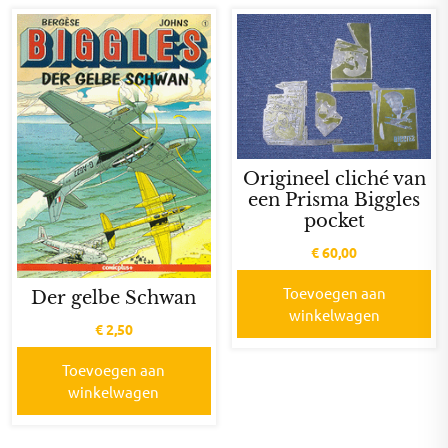
Origineel cliché van
een Prisma Biggles
pocket
€
60,00
Toevoegen aan
Der gelbe Schwan
winkelwagen
€
2,50
Toevoegen aan
winkelwagen