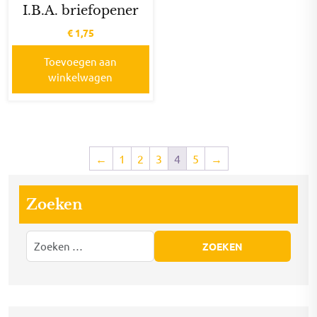
I.B.A. briefopener
€
1,75
Toevoegen aan
winkelwagen
←
1
2
3
4
5
→
Zoeken