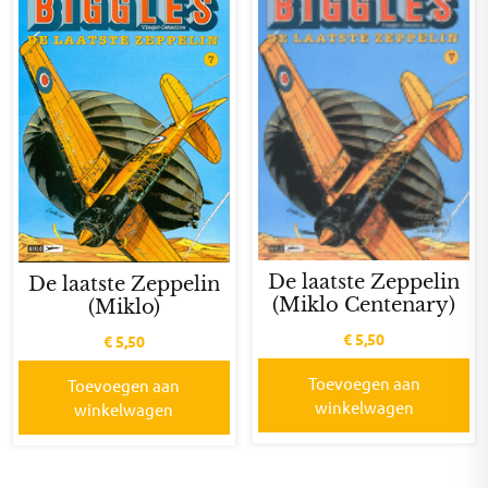
De laatste Zeppelin
De laatste Zeppelin
(Miklo Centenary)
(Miklo)
€
5,50
€
5,50
Toevoegen aan
Toevoegen aan
winkelwagen
winkelwagen